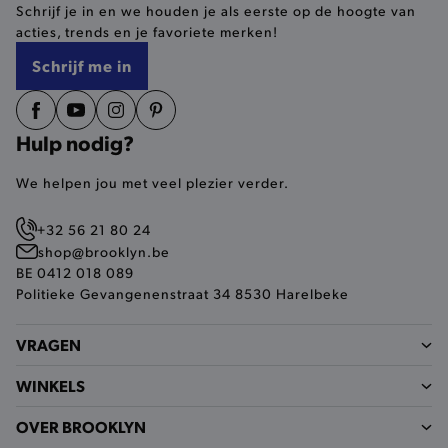
Schrijf je in en we houden je als eerste op de hoogte van
selected-val
.brooklyn.be
acties, trends en je favoriete merken!
Schrijf me in
pickupStoreVal
.brooklyn.be
Hulp nodig?
We helpen jou met veel plezier verder.
pickupAddress
.brooklyn.be
+32 56 21 80 24
Google Privacy Policy
shop@brooklyn.be
BE 0412 018 089
Politieke Gevangenenstraat 34 8530 Harelbeke
product-out-of-stock-modal
.brooklyn.be
VRAGEN
WINKELS
__cf_bm
Cloudflare Inc.
.calendly.com
OVER BROOKLYN