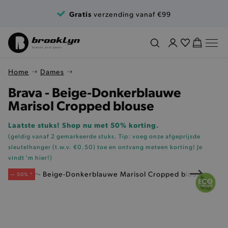
Ga naar de inhoud
Gratis
verzending vanaf €99
Home
Dames
Brava - Beige-Donkerblauwe
Marisol Cropped blouse
Laatste stuks! Shop nu met 50% korting.
(geldig vanaf 2 gemarkeerde stuks. Tip: voeg onze
afgeprijsde
sleutelhanger (t.w.v. €0.50)
toe en ontvang meteen korting!
Je
vindt 'm hier!
)
— 50% *