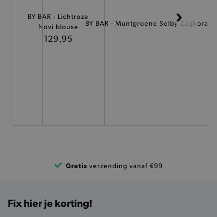
BY BAR - Lichtroze
TARGETING
BY BAR - Muntgroene Selby Zaghora b
Novi blouse
129,95
FUNCTIONALITEIT
Basis cookies
Analytische
Targeting
Functionaliteit
De strikt noodzakelijke cookies verbeteren jouw
smulervaring op de site en zorgen ervoor dat de
site op een correcte manier wordt verorberd. De
analytische en functionele cookies vullen hun
buikjes algemene bezoekersinformatie, maar
niet jouw identiteit.
Gratis
verzending vanaf €99
Naam
Provider
/
Domein
product-added-modal
.brooklyn.be
Fix hier je korting!