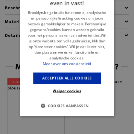
even in vast!
Beschrijving
Brooklyn.be gebruikt functionele, analytische
en persoonlijke/tracking cookies om jouw
Materiaal
bezoek gemakkelijker te maken. Persoonlijke
gegevens/cookies kunnen worden gebruikt
Details
voor het personaliseren van advertenties.Wil
je onze website ten volle gebruiken, klik dan
op ‘Accepteer cookies’. Wil je dat liever niet,
dan plaatsen we enkel functionele en
analytische cookies.
Misschien is dit iets voor jou?
Meer over ons cookiebeleid
ACCEPTEER ALLE COOKIES
— 50% *
— 50% *
Weiger cookies
COOKIES AANPASSEN
BASIS COOKIES
ANALYTISCHE