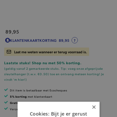
89,95
KLANTENKAARTKORTING
89,95
?
Laat me weten wanneer er terug voorraad is.
Laatste stuks! Shop nu met 50% korting.
(geldig vanaf 2 gemarkeerde stuks. Tip: voeg onze
afgeprijsde
sleutelhanger (t.w.v. €0.50)
toe en ontvang meteen korting!
Je
vindt 'm hier!
)
Dit item is betaalbaar met Ecocheques
5% korting
met klantenkaart
Gratis verzending
vanaf 99 EUR
×
Verzending binnen 1 à 2 werkdagen
Cookies: Bijt je er gerust