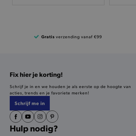
mage-cache-storage-secti
invalidation
AWSALBCORS
Gratis
verzending vanaf €99
last_visited_store
__zlcmid
Fix hier je korting!
mage-cache-storage
Schrijf je in en we houden je als eerste op de hoogte van
recently_compared_produ
acties, trends en je favoriete merken!
Schrijf me in
mage-messages
CookieScriptConsent
Hulp nodig?