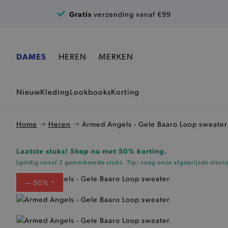
Ga naar de inhoud
Gratis
verzending vanaf €99
DAMES
HEREN
MERKEN
Nieuw
Kleding
Lookbooks
Korting
Home
Heren
Armed Angels - Gele Baaro Loop sweater
Laatste stuks! Shop nu met 50% korting.
(geldig vanaf 2 gemarkeerde stuks. Tip: voeg onze
afgeprijsde sleut
— 50% *