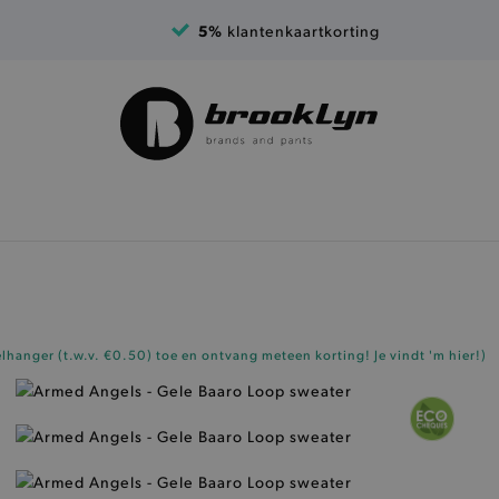
5%
klantenkaartkorting
elhanger (t.w.v. €0.50)
toe en ontvang meteen korting!
Je vindt 'm hier!
)