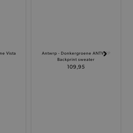
cte manier wordt verorberd.
 een product te kunnen
ne Vista
Antwrp - Donkergroene ANTWRP
het je winkel van afhaling
Backprint sweater
t afrekenproces.
109,95
het je afhaaladres te
frekenproces.
 een product te kunnen
 onderscheid te maken
gunstig voor de website, om
aken over het gebruik van
ervoor dat product
eüpdatet.
voudigt het opslaan van
ller worden gebakken.