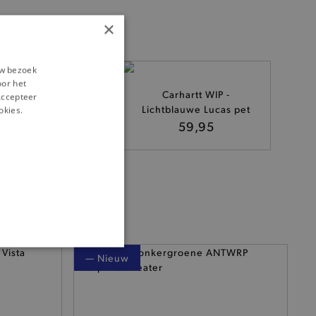
×
uw bezoek
% *
oor het
ed Angels - Gele
Carhartt WIP -
‘Accepteer
aro Loop sweater
Lichtblauwe Lucas pet
okies.
79,90
59,95
ONALITEIT
— Nieuw