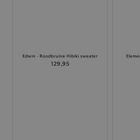
De strikt noodzakelijke coo
De analytische en functione
Naam
product-added-modal
selected-val
Edwin - Roodbruine Hibiki sweater
Eleme
pickupStoreVal
129,95
pickupAddress
product-out-of-stock-mod
Google Privacy Poli
__cf_bm
product_data_storage
mage-cache-sessid