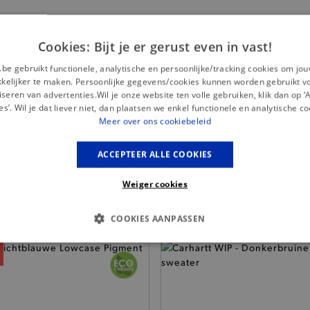
Cookies: Bijt je er gerust even in vast!
.be gebruikt functionele, analytische en persoonlijke/tracking cookies om jo
*
— 50% *
— 50
elijker te maken. Persoonlijke gegevens/cookies kunnen worden gebruikt v
es - Lichtblauwe
Antwrp - Ecru-Blauwe
Arm
seren van advertenties.Wil je onze website ten volle gebruiken, klik dan op 
oose jeansshort
Striped T-shirt
Ba
es’. Wil je dat liever niet, dan plaatsen we enkel functionele en analytische co
Meer over ons cookiebeleid
75,-
59,95
ACCEPTEER ALLE COOKIES
Weiger cookies
Misschien is dit iets voor jou?
COOKIES AANPASSEN
S COOKIES
ANALYTISCHE
TARGETING
FUNCTI