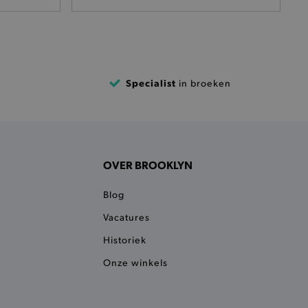
kkelijkt het opslaan in de
sneller laden en jouw
n je jouw website serveren
okie ruikt welke server de
Specialist
in broeken
ie detecteert wanneer de
 bezocht.
ele cookies om het
 Chat ID op te slaan en de
sters te onderscheiden.
OVER BROOKLYN
kkelijkt het opslaan in de
sneller laden en jouw
Blog
e recent vergeleken
ekendoos.
Vacatures
ror berichten en meldingen
Historiek
Onze winkels
r de Cookie-Script.com-
n van bezoekers te
an Cookie-Script.com is
ken.