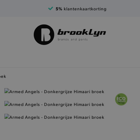
5%
klantenkaartkorting
oek