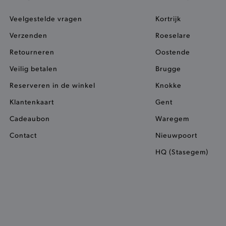
.www.brooklyn.be
1 dag
Deze analytische heerlijke cook
bezoeker laatst de winkel heeft
Veelgestelde vragen
Kortrijk
1 jaar
Live chat widget bakt function
Zendesk Inc.
Verzenden
Roeselare
kruimelspoor van de Zopim Live
.brooklyn.be
identiteiten van de cookie mon
Retourneren
Oostende
1 dag
Deze functionele cookie vergema
Adobe Inc.
Veilig betalen
koekjestrommel zodat pagina’s 
Brugge
www.brooklyn.be
smulfestijn vlotter verloopt.
Reserveren in de winkel
Knokke
ct
1 dag
Deze functionele cookie slaat d
Adobe Inc.
producten tijdelijk op in de ko
www.brooklyn.be
Klantenkaart
Gent
1 dag
Deze functionele cookie kan er
Adobe Inc.
Cadeaubon
Waregem
ruiken.
www.brooklyn.be
3 maanden
Deze cookie wordt gebruikt doo
Contact
CookieScript
Nieuwpoort
service om de cookievoorkeure
www.brooklyn.be
onthouden. De cookie-banner v
HQ (Stasegem)
noodzakelijk om correct te wer
ct_previous
1 dag
Deze functionele cookie slaat h
Adobe Inc.
product tijdelijk op voor jou.
www.brooklyn.be
1 dag
Deze cookie vergemakkelijkt he
Adobe Inc.
koekjestrommel zodat pagina’s 
.www.brooklyn.be
smulfestijn vlotter verloopt
1 dag
Deze functionele cookie slaat h
Adobe Inc.