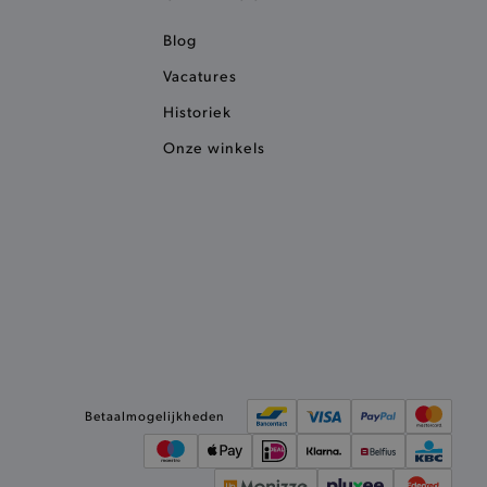
ie detecteert wanneer de
 bezocht.
Blog
ele cookies om het
Vacatures
 Chat ID op te slaan en de
sters te onderscheiden.
Historiek
kkelijkt het opslaan in de
sneller laden en jouw
Onze winkels
e recent vergeleken
ekendoos.
ror berichten en meldingen
r de Cookie-Script.com-
n van bezoekers te
an Cookie-Script.com is
ken.
et vorige geproefde
t opslaan in de
Betaalmogelijkheden
sneller laden en jouw
et meest recent geproefde