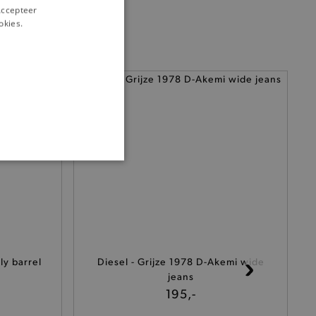
‘Accepteer
okies.
ONALITEIT
cte manier wordt verorberd.
ly barrel
Diesel - Grijze 1978 D-Akemi wide
jeans
195,-
 een product te kunnen