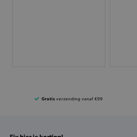
selected-val
pickupStoreVal
pickupAddress
product-out-of-stock-mod
Google Privacy Poli
__cf_bm
product_data_storage
mage-cache-sessid
Gratis
verzending vanaf €99
mage-cache-storage-secti
invalidation
AWSALBCORS
Fix hier je korting!