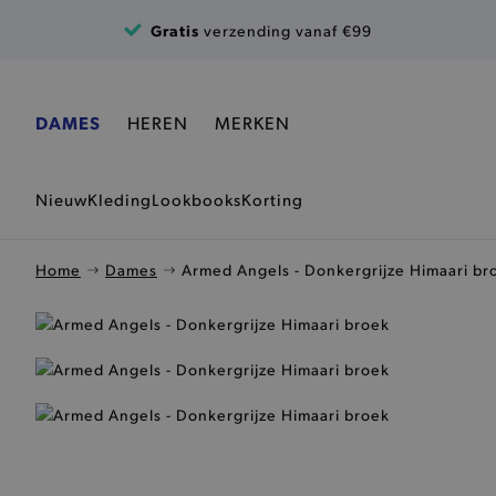
Ga naar de inhoud
Gratis
verzending vanaf €99
DAMES
HEREN
MERKEN
Nieuw
Kleding
Lookbooks
Korting
Home
Dames
Armed Angels - Donkergrijze Himaari br