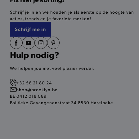
last_visited_store
Schrijf je in en we houden je als eerste op de hoogte van
acties, trends en je favoriete merken!
__zlcmid
Schrijf me in
mage-cache-storage
Hulp nodig?
recently_compared_produ
We helpen jou met veel plezier verder.
mage-messages
+32 56 21 80 24
CookieScriptConsent
shop@brooklyn.be
BE 0412 018 089
Politieke Gevangenenstraat 34 8530 Harelbeke
recently_compared_produ
form_key
recently_viewed_product