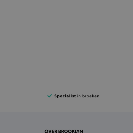
het je winkel van afhaling
t afrekenproces.
het je afhaaladres te
frekenproces.
 een product te kunnen
 onderscheid te maken
gunstig voor de website, om
aken over het gebruik van
ervoor dat product
eüpdatet.
voudigt het opslaan van
Specialist
in broeken
ller worden gebakken.
kkelijkt het opslaan in de
sneller laden en jouw
n je jouw website serveren
okie ruikt welke server de
OVER BROOKLYN