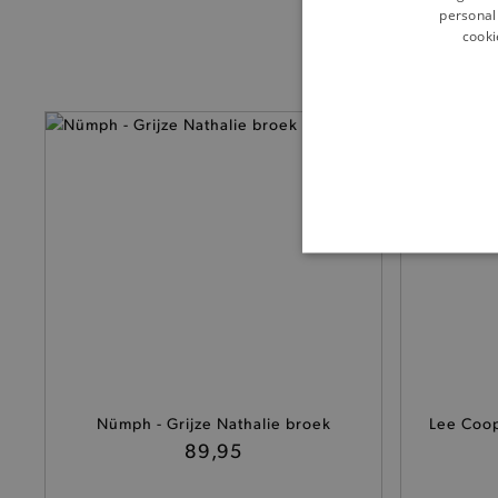
personali
cooki
BASI
De strikt noodzakelijke coo
Nümph - Grijze Nathalie broek
Lee Coop
De analytische en functione
89,95
Naam
product-added-modal