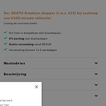
Nu: GRATIS Brooklyn shopper (t.w.v. €25) bij aankoop
van €300 nieuwe collectie!
(zolang de voorraad strekt)
Dit item is betaalbaar met Ecocheques
5% korting
met klantenkaart
Gratis verzending
vanaf 99 EUR
Verzending binnen 1 à 2 werkdagen
Maatadvies
Beschrijving
Materiaal
×
Details
uw bezoek
oor het