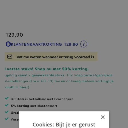
129,90
KLANTENKAARTKORTING
129,90
?
Laat me weten wanneer er terug voorraad is.
Laatste stuks! Shop nu met 50% korting.
(geldig vanaf 2 gemarkeerde stuks. Tip: voeg onze
afgeprijsde
sleutelhanger (t.w.v. €0.50)
toe en ontvang meteen korting!
Je
vindt 'm hier!
)
Dit item is betaalbaar met Ecocheques
5% korting
met klantenkaart
Gratis verzending
vanaf 99 EUR
×
Verzending binnen 1 à 2 werkdagen
Cookies: Bijt je er gerust