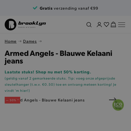
Ga naar de inhoud
Gratis
verzending vanaf €99
Home
Dames
Armed Angels - Blauwe Kelaani
jeans
Laatste stuks! Shop nu met 50% korting.
(geldig vanaf 2 gemarkeerde stuks. Tip: voeg onze
afgeprijsde
sleutelhanger (t.w.v. €0.50)
toe en ontvang meteen korting!
Je
vindt 'm hier!
)
— 50% *