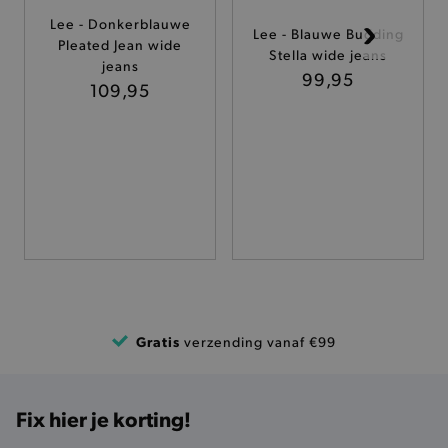
Lee - Donkerblauwe
Lee - Blauwe Budding
TARGETING
Pleated Jean wide
Stella wide jeans
jeans
99,95
109,95
FUNCTIONALITEIT
Basis cookies
Analytische
Targeting
Functionaliteit
De strikt noodzakelijke cookies verbeteren jouw
smulervaring op de site en zorgen ervoor dat de
site op een correcte manier wordt verorberd. De
analytische en functionele cookies vullen hun
buikjes algemene bezoekersinformatie, maar
niet jouw identiteit.
Gratis
verzending vanaf €99
Naam
Provider
/
Domein
product-added-modal
.brooklyn.be
Fix hier je korting!