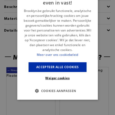
even in vast!
Beschrijving
Brooklyn.be gebruikt functionele, analytische
en persoonlijke/tracking cookies om jouw
Materiaal
bezoek gemakkelijker te maken. Persoonlijke
gegevens/cookies kunnen worden gebruikt
Details
voor het personaliseren van advertenties.Wil
je onze website ten volle gebruiken, klik dan
op ‘Accepteer cookies’. Wil je dat liever niet,
dan plaatsen we enkel functionele en
analytische cookies.
Misschien is dit iets voor jou?
Meer over ons cookiebeleid
ACCEPTEER ALLE COOKIES
— Nieuw
Weiger cookies
COOKIES AANPASSEN
BASIS COOKIES
ANALYTISCHE