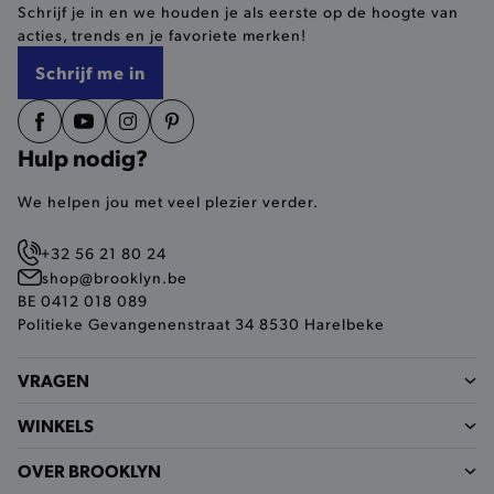
Schrijf je in en we houden je als eerste op de hoogte van
selected-val
.brooklyn.be
acties, trends en je favoriete merken!
Schrijf me in
pickupStoreVal
.brooklyn.be
Hulp nodig?
We helpen jou met veel plezier verder.
pickupAddress
.brooklyn.be
+32 56 21 80 24
Google Privacy Policy
shop@brooklyn.be
BE 0412 018 089
Politieke Gevangenenstraat 34 8530 Harelbeke
product-out-of-stock-modal
.brooklyn.be
VRAGEN
WINKELS
__cf_bm
Cloudflare Inc.
.calendly.com
OVER BROOKLYN