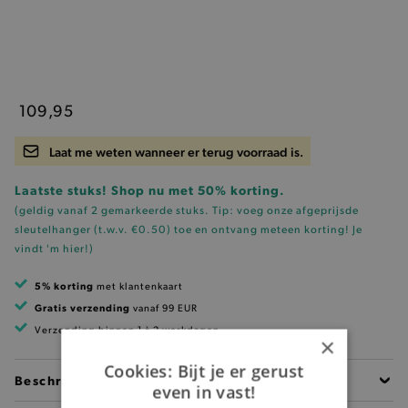
109,95
Laat me weten wanneer er terug voorraad is.
Laatste stuks! Shop nu met 50% korting.
(geldig vanaf 2 gemarkeerde stuks. Tip: voeg onze
afgeprijsde
sleutelhanger (t.w.v. €0.50)
toe en ontvang meteen korting!
Je
vindt 'm hier!
)
5% korting
met klantenkaart
Gratis verzending
vanaf 99 EUR
Verzending binnen 1 à 2 werkdagen
×
Cookies: Bijt je er gerust
Beschrijving
even in vast!