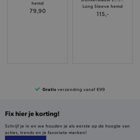
hemd
TARGETING
Long Sleeve hemd
79,90
115,-
FUNCTIONALITEIT
Basis cookies
Analytische
Targeting
Functionaliteit
De strikt noodzakelijke cookies verbeteren jouw
smulervaring op de site en zorgen ervoor dat de
site op een correcte manier wordt verorberd. De
analytische en functionele cookies vullen hun
Gratis
verzending vanaf €99
buikjes algemene bezoekersinformatie, maar
niet jouw identiteit.
Naam
Provider
/
Domein
Fix hier je korting!
product-added-modal
.brooklyn.be
Schrijf je in en we houden je als eerste op de hoogte van
acties, trends en je favoriete merken!
selected-val
.brooklyn.be