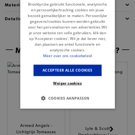
Brooklyn.be gebruikt functionele, analytische
Materiaal
en persoonlijke/tracking cookies om jouw
bezoek gemakkelijker te maken. Persoonlijke
Details
gegevens/cookies kunnen worden gebruikt
voor het personaliseren van advertenties.Wil
je onze website ten volle gebruiken, klik dan
op ‘Accepteer cookies’. Wil je dat liever niet,
dan plaatsen we enkel functionele en
Misschien is dit iets voor jou?
analytische cookies.
Meer over ons cookiebeleid
— 50% *
ACCEPTEER ALLE COOKIES
Weiger cookies
COOKIES AANPASSEN
BASIS COOKIES
Armed Angels -
ANALYTISCHE
Lyle & Scott -
Lichtgrijs Tomaasas
Donkerblauw Linen