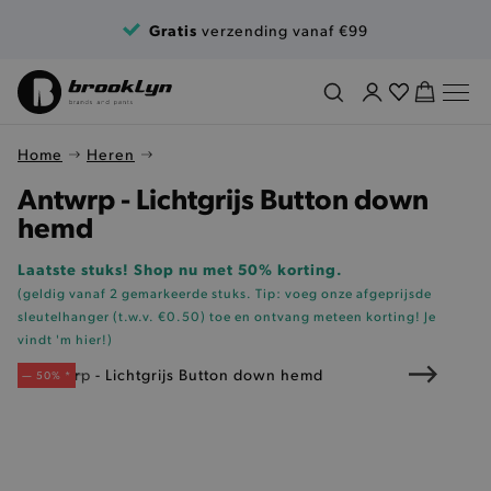
Ga naar de inhoud
Gratis
verzending vanaf €99
Home
Heren
Antwrp - Lichtgrijs Button down
hemd
Laatste stuks! Shop nu met 50% korting.
(geldig vanaf 2 gemarkeerde stuks. Tip: voeg onze
afgeprijsde
sleutelhanger (t.w.v. €0.50)
toe en ontvang meteen korting!
Je
vindt 'm hier!
)
— 50% *