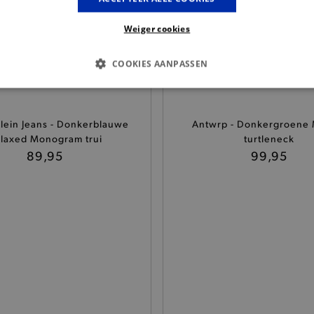
Weiger cookies
COOKIES AANPASSEN
S COOKIES
ANALYTISCHE
TARGETING
FUNCTI
Klein Jeans - Donkerblauwe
Antwrp - Donkergroene 
laxed Monogram trui
turtleneck
89,95
99,95
Basis cookies
Analytische
Targeting
Functionaliteit
kies verbeteren jouw smulervaring op de site en zorgen ervoor dat de site op een corre
le cookies vullen hun buikjes algemene bezoekersinformatie, maar niet jouw identiteit.
Provider
/
Domein
Vervaldatum
Omschrijving
.brooklyn.be
1 uur
Deze cookie is noodzakelijk om
selecteren.
.brooklyn.be
7 dagen
Selected shipping store
.brooklyn.be
7 dagen
Deze cookie is noodzakelijk om 
te kunnen selecteren tijdens he