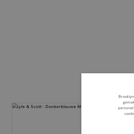
Brooklyn
gemakk
personali
— 50% *
cooki