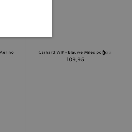
ONALITEIT
Merino
Carhartt WIP - Blauwe Miles polotrui
109,95
cte manier wordt verorberd.
 een product te kunnen
het je winkel van afhaling
t afrekenproces.