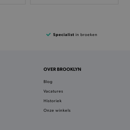
het je afhaaladres te
frekenproces.
 een product te kunnen
 onderscheid te maken
gunstig voor de website, om
Specialist
in broeken
aken over het gebruik van
ervoor dat product
eüpdatet.
voudigt het opslaan van
ller worden gebakken.
OVER BROOKLYN
kkelijkt het opslaan in de
sneller laden en jouw
Blog
n je jouw website serveren
Vacatures
okie ruikt welke server de
Historiek
ie detecteert wanneer de
Onze winkels
 bezocht.
ele cookies om het
 Chat ID op te slaan en de
sters te onderscheiden.