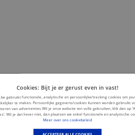
Cookies: Bijt je er gerust even in vast!
Misschien is dit iets voor jou?
.be gebruikt functionele, analytische en persoonlijke/tracking cookies om jo
elijker te maken. Persoonlijke gegevens/cookies kunnen worden gebruikt v
seren van advertenties.Wil je onze website ten volle gebruiken, klik dan op 
— Nieuw
es’. Wil je dat liever niet, dan plaatsen we enkel functionele en analytische co
Meer over ons cookiebeleid
ACCEPTEER ALLE COOKIES