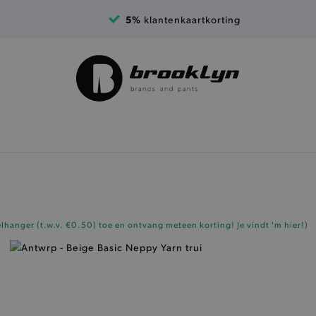
5%
klantenkaartkorting
elhanger (t.w.v. €0.50)
toe en ontvang meteen korting!
Je vindt 'm hier!
)