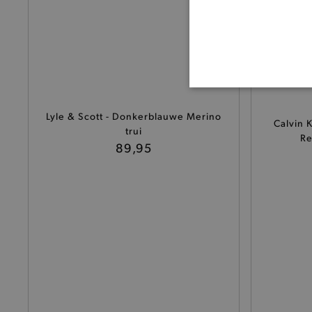
BASI
Lyle & Scott - Donkerblauwe Merino
Calvin 
trui
Re
89,95
De strikt noodzakelijke coo
De analytische en functione
Naam
product-added-modal
selected-val
pickupStoreVal