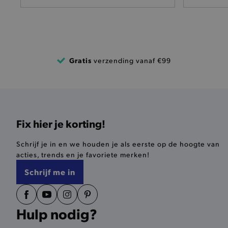
pickupAddress
product-out-of-stock-mod
Google Privacy Poli
__cf_bm
Gratis
verzending vanaf €99
product_data_storage
mage-cache-sessid
Fix hier je korting!
mage-cache-storage-secti
invalidation
Schrijf je in en we houden je als eerste op de hoogte van
acties, trends en je favoriete merken!
AWSALBCORS
Schrijf me in
last_visited_store
Hulp nodig?
__zlcmid