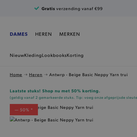
Ga naar de inhoud
Gratis
verzending vanaf €99
DAMES
HEREN
MERKEN
Nieuw
Kleding
Lookbooks
Korting
Home
Heren
Antwrp - Beige Basic Neppy Yarn trui
Laatste stuks! Shop nu met 50% korting.
(geldig vanaf 2 gemarkeerde stuks. Tip: voeg onze
afgeprijsde sleut
— 50% *