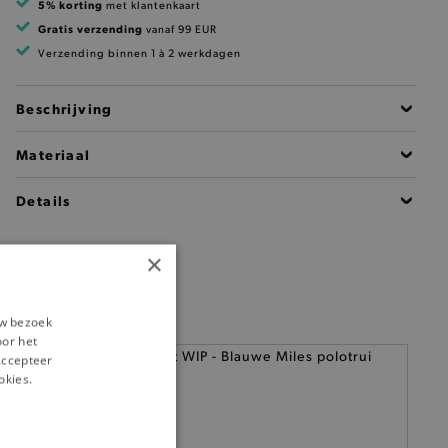
5% korting
met klantenkaart
Gratis verzending
vanaf 99 EUR
Verzending binnen 1 à 2 werkdagen
Beschrijving
Materiaal
Details
×
uw bezoek
oor het
‘Accepteer
okies.