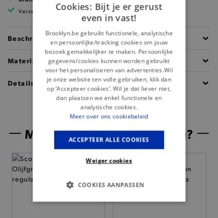
Cookies: Bijt je er gerust
Verzending binnen 1 à 2 werkdagen
even in vast!
Brooklyn.be gebruikt functionele, analytische
Beschrijving
en persoonlijke/tracking cookies om jouw
bezoek gemakkelijker te maken. Persoonlijke
Materiaal
gegevens/cookies kunnen worden gebruikt
voor het personaliseren van advertenties.Wil
je onze website ten volle gebruiken, klik dan
Details
op ‘Accepteer cookies’. Wil je dat liever niet,
dan plaatsen we enkel functionele en
analytische cookies.
Meer over ons cookiebeleid
Misschien is dit iets voor jou?
ACCEPTEER ALLE COOKIES
— 50% *
Weiger cookies
COOKIES AANPASSEN
BASIS COOKIES