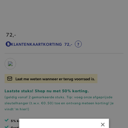
72,-
KLANTENKAARTKORTING
72,-
?
Laat me weten wanneer er terug voorraad is.
Laatste stuks! Shop nu met 50% korting.
(geldig vanaf 2 gemarkeerde stuks. Tip: voeg onze
afgeprijsde
sleutelhanger (t.w.v. €0.50)
toe en ontvang meteen korting!
Je
vindt 'm hier!
)
5% korting
met klantenkaart
×
Gratis verzending
vanaf 99 EUR