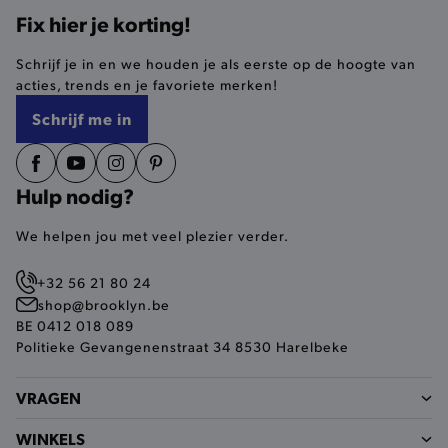
Fix hier je korting!
selected-val
.brooklyn.be
Schrijf je in en we houden je als eerste op de hoogte van
acties, trends en je favoriete merken!
pickupStoreVal
.brooklyn.be
Schrijf me in
Hulp nodig?
pickupAddress
.brooklyn.be
We helpen jou met veel plezier verder.
Google Privacy Policy
+32 56 21 80 24
shop@brooklyn.be
BE 0412 018 089
product-out-of-stock-modal
.brooklyn.be
Politieke Gevangenenstraat 34 8530 Harelbeke
VRAGEN
__cf_bm
Cloudflare Inc.
.calendly.com
WINKELS