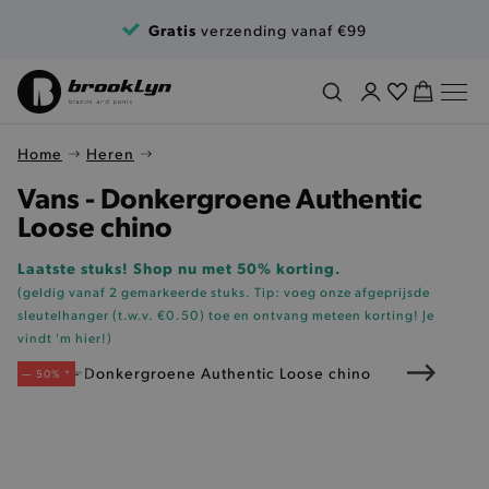
Ga naar de inhoud
Gratis
verzending vanaf €99
Home
Heren
Vans - Donkergroene Authentic
Loose chino
Laatste stuks! Shop nu met 50% korting.
(geldig vanaf 2 gemarkeerde stuks. Tip: voeg onze
afgeprijsde
sleutelhanger (t.w.v. €0.50)
toe en ontvang meteen korting!
Je
vindt 'm hier!
)
— 50% *