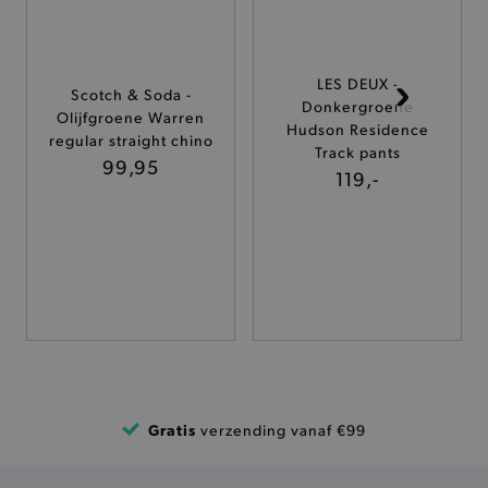
ANALYTISCHE
TARGETING
LES DEUX -
Scotch & Soda -
Donkergroene
Olijfgroene Warren
FUNCTIONALITEIT
Hudson Residence
regular straight chino
Track pants
99,95
119,-
Basis cookies
Analytische
Targeting
Functionaliteit
De strikt noodzakelijke cookies verbeteren jouw
smulervaring op de site en zorgen ervoor dat de
site op een correcte manier wordt verorberd. De
analytische en functionele cookies vullen hun
buikjes algemene bezoekersinformatie, maar
niet jouw identiteit.
Naam
Provider
/
Domein
Gratis
verzending vanaf €99
product-added-modal
.brooklyn.be