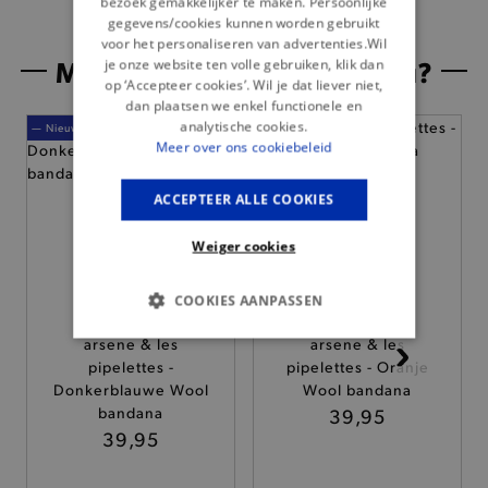
bezoek gemakkelijker te maken. Persoonlijke
gegevens/cookies kunnen worden gebruikt
voor het personaliseren van advertenties.Wil
Misschien is dit iets voor jou?
je onze website ten volle gebruiken, klik dan
op ‘Accepteer cookies’. Wil je dat liever niet,
dan plaatsen we enkel functionele en
analytische cookies.
— Nieuw
— Nieuw
Meer over ons cookiebeleid
ACCEPTEER ALLE COOKIES
Weiger cookies
COOKIES AANPASSEN
arsene & les
arsene & les
BASIS COOKIES
pipelettes -
pipelettes - Oranje
Donkerblauwe Wool
Wool bandana
ANALYTISCHE
bandana
39,95
39,95
TARGETING