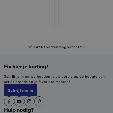
FUNCTIONALITEIT
Basis cookies
Analytische
Targeting
Functionaliteit
De strikt noodzakelijke cookies verbeteren jouw
Gratis
verzending vanaf €99
smulervaring op de site en zorgen ervoor dat de
site op een correcte manier wordt verorberd. De
analytische en functionele cookies vullen hun
buikjes algemene bezoekersinformatie, maar
niet jouw identiteit.
Fix hier je korting!
Naam
Provider
/
Domein
Schrijf je in en we houden je als eerste op de hoogte van
product-added-modal
.brooklyn.be
acties, trends en je favoriete merken!
Schrijf me in
selected-val
.brooklyn.be
Hulp nodig?
pickupStoreVal
.brooklyn.be