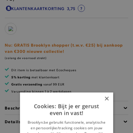
KLANTENKAARTKORTING
3,75
?
Nu: GRATIS Brooklyn shopper (t.w.v. €25) bij aankoop
van €300 nieuwe collectie!
(zolang de voorraad strekt)
Dit item is betaalbaar met Ecocheques
5% korting
met klantenkaart
Gratis verzending
vanaf 99 EUR
Verzending binnen 1 à 2 werkdagen
×
Cookies: Bijt je er gerust
Beschrijving
even in vast!
Details
Brooklyn.be gebruikt functionele, analytische
en persoonlijke/tracking cookies om jouw