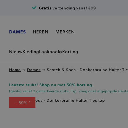
Ga naar de inhoud
Gratis
verzending vanaf €99
DAMES
HEREN
MERKEN
Nieuw
Kleding
Lookbooks
Korting
Home
Dames
Scotch & Soda - Donkerbruine Halter Tie
Laatste stuks! Shop nu met 50% korting.
(geldig vanaf 2 gemarkeerde stuks. Tip: voeg onze
afgeprijsde sleut
— 50% *