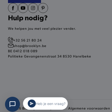
Hulp nodig?
recently_compared_produ
form_key
We helpen jou met veel plezier verder.
+32 56 21 80 24
recently_viewed_product
shop@brooklyn.be
BE 0412 018 089
recently_viewed_product_
Politieke Gevangenenstraat 34 8530 Harelbeke
PHPSESSID
private_content_version
Heb je een vraag?
© 2026 Brooklyn
Privacy beleid
Algemene voorwaarden
mst_related_session_id