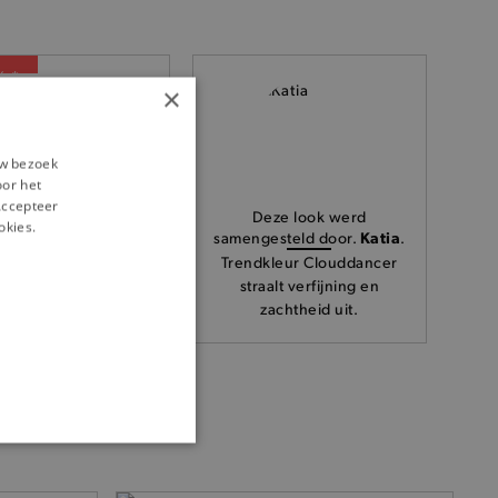
% *
×
cotch & Soda -
rbruine Halter Ties
top
uw bezoek
89,95
oor het
‘Accepteer
Deze look werd
okies.
Katia
samengesteld door.
.
Trendkleur Clouddancer
straalt verfijning en
zachtheid uit.
ONALITEIT