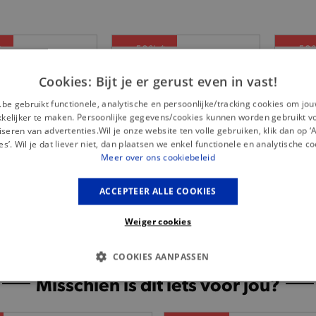
*
— 50% *
— 50
ntial Wardrobe -
My Essential Wardrobe -
S
Cookies: Bijt je er gerust even in vast!
n Shine blazer
Gouden Shine Wide
Donke
159,95
broek
.be gebruikt functionele, analytische en persoonlijke/tracking cookies om jo
119,95
elijker te maken. Persoonlijke gegevens/cookies kunnen worden gebruikt v
seren van advertenties.Wil je onze website ten volle gebruiken, klik dan op 
es’. Wil je dat liever niet, dan plaatsen we enkel functionele en analytische co
Meer over ons cookiebeleid
ACCEPTEER ALLE COOKIES
Weiger cookies
COOKIES AANPASSEN
Misschien is dit iets voor jou?
S COOKIES
ANALYTISCHE
TARGETING
FUNCTI