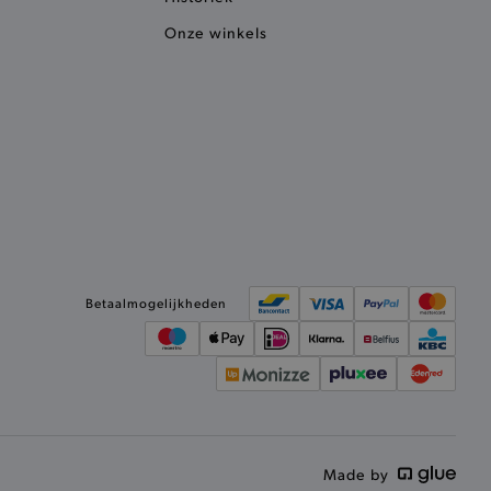
n van bezoekers te
an Cookie-Script.com is
Onze winkels
ken.
et vorige geproefde
t opslaan in de
sneller laden en jouw
et meest recent geproefde
e vorige vergeleken
ekendoos.
aties op basis van de PHP-
oor algemene doeleinden die
an gebruikerssessies te
Betaalmogelijkheden
esproken een willekeurig
ordt gebruikt, kan
r een goed voorbeeld is het
atus voor een gebruiker
ummer en tijd toe aan
e voorkomen dat ze in de
eslagen.
Made by
 een surfsessie nr.