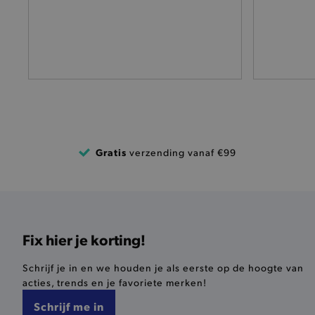
mage-cache-sessid
mage-cache-storage-secti
invalidation
AWSALBCORS
last_visited_store
Gratis
verzending vanaf €99
__zlcmid
mage-cache-storage
Fix hier je korting!
recently_compared_produ
Schrijf je in en we houden je als eerste op de hoogte van
mage-messages
acties, trends en je favoriete merken!
Schrijf me in
CookieScriptConsent