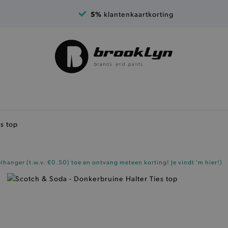
5%
klantenkaartkorting
s top
elhanger (t.w.v. €0.50)
toe en ontvang meteen korting!
Je vindt 'm hier!
)