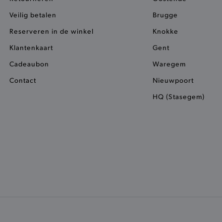
service om de cookievoorkeure
www.brooklyn.be
onthouden. De cookie-banner v
Veilig betalen
Brugge
noodzakelijk om correct te wer
ct_previous
1 dag
Deze functionele cookie slaat h
Adobe Inc.
Reserveren in de winkel
Knokke
product tijdelijk op voor jou.
www.brooklyn.be
Klantenkaart
Gent
1 dag
Deze cookie vergemakkelijkt he
Adobe Inc.
koekjestrommel zodat pagina’s 
.www.brooklyn.be
Cadeaubon
Waregem
smulfestijn vlotter verloopt
Contact
1 dag
Deze functionele cookie slaat h
Nieuwpoort
Adobe Inc.
product tijdelijk op voor jou.
www.brooklyn.be
HQ (Stasegem)
previous
1 dag
Deze functionele cookie slaat d
Adobe Inc.
producten tijdelijk op in de ko
www.brooklyn.be
1 dag
Cookie gegenereerd door applic
PHP.net
taal. Dit is een identificator v
.www.brooklyn.be
wordt gebruikt om variabelen v
onderhouden. Het is normaal g
gegenereerd nummer, hoe het w
specifiek zijn voor de site, maa
behouden van een ingelogde st
tussen pagina's.
1 jaar 1
Voegt een willekeurig, uniek n
Adobe Inc.
maand
pagina's met klantinhoud om t
www.brooklyn.be
cache op de server worden opg
www.brooklyn.be
1 jaar 1
Deze analytische cookie bewaart
maand