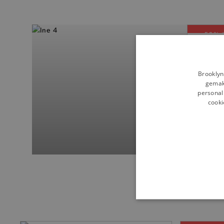
— 50% 
My Esse
Goude
Brooklyn
gemakk
personali
cooki
BASI