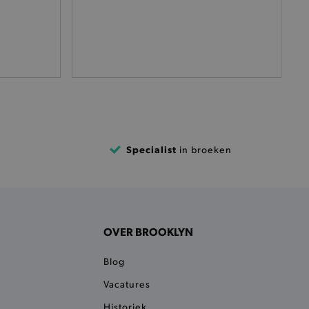
eüpdatet.
voudigt het opslaan van
ller worden gebakken.
kkelijkt het opslaan in de
sneller laden en jouw
n je jouw website serveren
okie ruikt welke server de
ie detecteert wanneer de
 bezocht.
Specialist
in broeken
ele cookies om het
 Chat ID op te slaan en de
sters te onderscheiden.
kkelijkt het opslaan in de
sneller laden en jouw
OVER BROOKLYN
e recent vergeleken
ekendoos.
Blog
ror berichten en meldingen
Vacatures
r de Cookie-Script.com-
Historiek