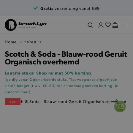
Ga naar de inhoud
Gratis
verzending vanaf €99
Home
Heren
Scotch & Soda - Blauw-rood Geruit
Organisch overhemd
Laatste stuks! Shop nu met 50% korting.
(geldig vanaf 2 gemarkeerde stuks. Tip: voeg onze
afgeprijsde
sleutelhanger (t.w.v. €0.50)
toe en ontvang meteen korting!
Je
vindt 'm hier!
)
— 50% *