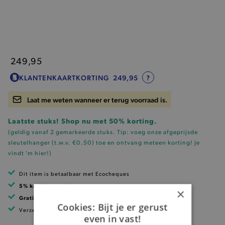
249,95
KLANTENKAARTKORTING
249,95
?
Laat me weten wanneer er terug voorraad is.
Laatste stuks! Shop nu met 50% korting.
(geldig vanaf 2 gemarkeerde stuks. Tip: voeg onze
afgeprijsde
sleutelhanger (t.w.v. €0.50)
toe en ontvang meteen korting!
Je
vindt 'm hier!
)
Dit item is betaalbaar met Ecocheques
5% korting
met klantenkaart
×
Gratis verzending
vanaf 99 EUR
Cookies: Bijt je er gerust
Verzending binnen 1 à 2 werkdagen
even in vast!