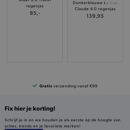
Donkerblauwe Le Vrai
regenjas
TARGETING
Claude 4.0 regenjas
85,-
139,95
FUNCTIONALITEIT
Basis cookies
Analytische
Targeting
Functionaliteit
De strikt noodzakelijke cookies verbeteren jouw
smulervaring op de site en zorgen ervoor dat de
site op een correcte manier wordt verorberd. De
analytische en functionele cookies vullen hun
buikjes algemene bezoekersinformatie, maar
Gratis
verzending vanaf €99
niet jouw identiteit.
Naam
Provider
/
Domein
product-added-modal
.brooklyn.be
Fix hier je korting!
Schrijf je in en we houden je als eerste op de hoogte van
acties, trends en je favoriete merken!