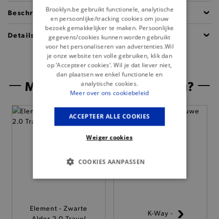
Brooklyn.be gebruikt functionele, analytische
Beschrijving
en persoonlijke/tracking cookies om jouw
bezoek gemakkelijker te maken. Persoonlijke
Details
gegevens/cookies kunnen worden gebruikt
voor het personaliseren van advertenties.Wil
je onze website ten volle gebruiken, klik dan
op ‘Accepteer cookies’. Wil je dat liever niet,
dan plaatsen we enkel functionele en
Misschien is dit iets voor jou?
analytische cookies.
Meer over ons cookiebeleid
ACCEPTEER ALLE COOKIES
Weiger cookies
COOKIES AANPASSEN
BASIS COOKIES
ANALYTISCHE
Element - Zwarte
K-Way -
Alder 2.0 Travel