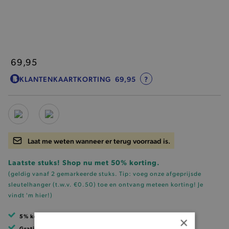
69,95
KLANTENKAARTKORTING
69,95
?
Laat me weten wanneer er terug voorraad is.
Laatste stuks! Shop nu met 50% korting.
(geldig vanaf 2 gemarkeerde stuks. Tip: voeg onze
afgeprijsde
sleutelhanger (t.w.v. €0.50)
toe en ontvang meteen korting!
Je
vindt 'm hier!
)
5% korting
met klantenkaart
×
Gratis verzending
vanaf 99 EUR