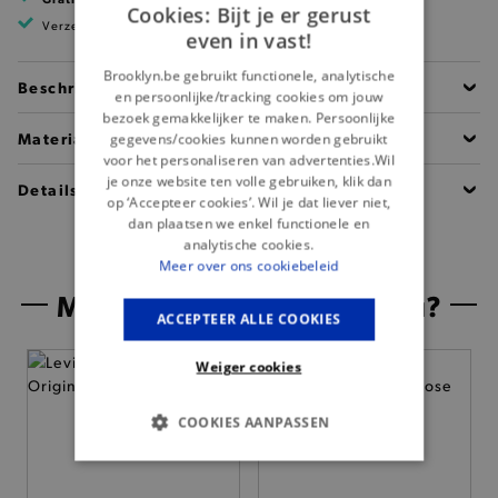
Cookies: Bijt je er gerust
Verzending binnen 1 à 2 werkdagen
even in vast!
Brooklyn.be gebruikt functionele, analytische
Beschrijving
en persoonlijke/tracking cookies om jouw
bezoek gemakkelijker te maken. Persoonlijke
Materiaal
gegevens/cookies kunnen worden gebruikt
voor het personaliseren van advertenties.Wil
je onze website ten volle gebruiken, klik dan
Details
op ‘Accepteer cookies’. Wil je dat liever niet,
dan plaatsen we enkel functionele en
analytische cookies.
Meer over ons cookiebeleid
Misschien is dit iets voor jou?
ACCEPTEER ALLE COOKIES
Weiger cookies
COOKIES AANPASSEN
BASIS COOKIES