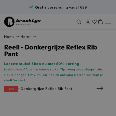
Ga naar de inhoud
Gratis
verzending vanaf €99
Home
Heren
Reell - Donkergrijze Reflex Rib
Pant
Laatste stuks! Shop nu met 50% korting.
(geldig vanaf 2 gemarkeerde stuks. Tip: voeg onze
afgeprijsde
sleutelhanger (t.w.v. €0.50)
toe en ontvang meteen korting!
Je
vindt 'm hier!
)
— 50% *