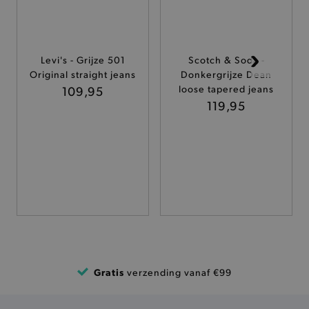
ANALYTISCHE
TARGETING
Levi's - Grijze 501
Scotch & Soda -
Original straight jeans
Donkergrijze Dean
FUNCTIONALITEIT
109,95
loose tapered jeans
119,95
Basis cookies
Analytische
Targeting
Functionaliteit
De strikt noodzakelijke cookies verbeteren jouw
smulervaring op de site en zorgen ervoor dat de
site op een correcte manier wordt verorberd. De
analytische en functionele cookies vullen hun
buikjes algemene bezoekersinformatie, maar
niet jouw identiteit.
Naam
Provider
/
Domein
Gratis
verzending vanaf €99
product-added-modal
.brooklyn.be