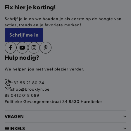
Fix hier je korting!
selected-val
.brooklyn.be
Schrijf je in en we houden je als eerste op de hoogte van
acties, trends en je favoriete merken!
pickupStoreVal
.brooklyn.be
Schrijf me in
Hulp nodig?
pickupAddress
.brooklyn.be
We helpen jou met veel plezier verder.
Google Privacy Policy
+32 56 21 80 24
shop@brooklyn.be
BE 0412 018 089
product-out-of-stock-modal
.brooklyn.be
Politieke Gevangenenstraat 34 8530 Harelbeke
VRAGEN
__cf_bm
Cloudflare Inc.
.calendly.com
WINKELS