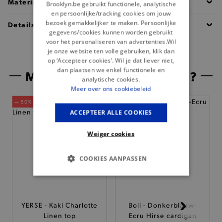
Materiaal
Brooklyn.be gebruikt functionele, analytische
en persoonlijke/tracking cookies om jouw
bezoek gemakkelijker te maken. Persoonlijke
Details
gegevens/cookies kunnen worden gebruikt
voor het personaliseren van advertenties.Wil
je onze website ten volle gebruiken, klik dan
op ‘Accepteer cookies’. Wil je dat liever niet,
dan plaatsen we enkel functionele en
Misschien is dit iets voor jou?
analytische cookies.
Meer over ons cookiebeleid
— 50% *
ACCEPTEER ALLE COOKIES
Weiger cookies
COOKIES AANPASSEN
BASIS COOKIES
ANALYTISCHE
YERSE - Kaki Charlotte
Boii - Donkerblauw-
Linen top
Ecru Hirse cardigan