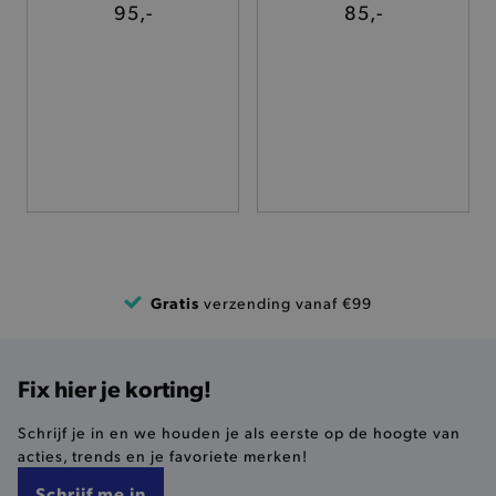
95,-
85,-
TARGETING
FUNCTIONALITEIT
Basis cookies
Analytische
Targeting
Functionaliteit
De strikt noodzakelijke cookies verbeteren jouw
smulervaring op de site en zorgen ervoor dat de
site op een correcte manier wordt verorberd. De
analytische en functionele cookies vullen hun
Gratis
verzending vanaf €99
buikjes algemene bezoekersinformatie, maar
niet jouw identiteit.
Naam
Provider
/
Domein
Fix hier je korting!
product-added-modal
.brooklyn.be
Schrijf je in en we houden je als eerste op de hoogte van
acties, trends en je favoriete merken!
selected-val
.brooklyn.be
Schrijf me in