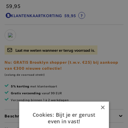
59,95
KLANTENKAARTKORTING
59,95
?
Laat me weten wanneer er terug voorraad is.
Nu: GRATIS Brooklyn shopper (t.w.v. €25) bij aankoop
van €300 nieuwe collectie!
(zolang de voorraad strekt)
5% korting
met klantenkaart
Gratis verzending
vanaf 99 EUR
Verzending binnen 1 à 2 werkdagen
×
Cookies: Bijt je er gerust
Beschrijving
even in vast!