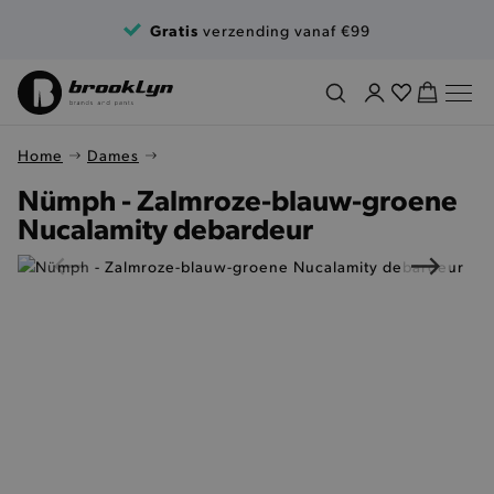
Ga naar de inhoud
Gratis
verzending vanaf €99
Home
Dames
Nümph - Zalmroze-blauw-groene
Nucalamity debardeur