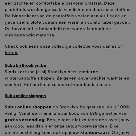
ANALYTISCHE
een zachte en comfortabele pasvorm ontstaat. Deze
pantoffels worden gemaakt van lichte en duurzame stoffen.
TARGETING
De binnenkant van de pantoffels voelen aan als fleece en
geven zelfs blote voeten een warm en comfortabel gevoel.
De bovenstof is behandeld met waterafstotend en
FUNCTIONALITEIT
vlekbestendig materiaal.
Check ook eens onze volledige collectie voor
dames
of
heren
.
Basis cookies
Analytische
Targeting
Subu bij Brooklyn.be
Functionaliteit
Sinds kort kan je bij Brooklyn deze moderne
De strikt noodzakelijke cookies verbeteren jouw
winterpantoffels kopen. Ze geven onverwachte warmte en
smulervaring op de site en zorgen ervoor dat de
comfort. Hét perfecte schoeisel voor koukleumen.
site op een correcte manier wordt verorberd. De
analytische en functionele cookies vullen hun
Subu online shoppen
buikjes algemene bezoekersinformatie, maar
niet jouw identiteit.
Subu online shoppen
op Brooklyn.be gaat snel en is 100%
Naam
Provider
/
Domein
veilig! Vanaf een minimum aankoop van €99 geniet je van
gratis verzending
. Ben je toch niet zo tevreden over jouw
product-added-modal
.brooklyn.be
aankoop, lees dan
hier
onze retourvoorwaarden. Elke
klantenkaart
online bestelling komt ook op jouw
. Op jouw