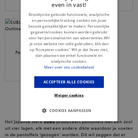
even in vast!
Brooklyn.be gebruikt functionele, analytische
en persoonlijke/tracking cookies om jouw
bezoek gemakkelijker te maken. Persoonlijke
gegevens/cookies kunnen worden gebruikt
voor het personaliseren van advertenties.Wil
je onze website ten volle gebruiken, klik dan
SUBU - Zilver
op ‘Accepteer cookies’. Wil je dat liever niet,
Permanent Outline
dan plaatsen we enkel functionele en
pantoffels
analytische cookies.
68,95
Meer over ons cookiebeleid
ACCEPTEER ALLE COOKIES
Weiger cookies
COOKIES AANPASSEN
Subu
Het Japanse merk
produceert pantoffels met een zool
BASIS COOKIES
uit vier lagen, elk met een andere dikte waardoor je voeten
in de pantoffels ‘gezogen’ worden. Dit wil zeggen dat er