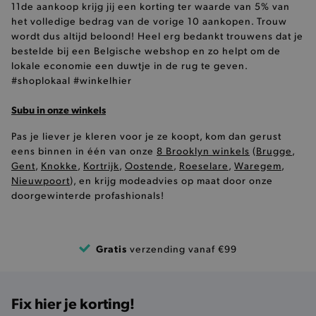
11de aankoop krijg jij een korting ter waarde van 5% van
het volledige bedrag van de vorige 10 aankopen. Trouw
selected-val
.brooklyn.be
wordt dus altijd beloond! Heel erg bedankt trouwens dat je
bestelde bij een Belgische webshop en zo helpt om de
pickupStoreVal
.brooklyn.be
lokale economie een duwtje in de rug te geven.
#shoplokaal #winkelhier
Subu in onze winkels
Pas je liever je kleren voor je ze koopt, kom dan gerust
pickupAddress
.brooklyn.be
eens binnen in één van onze
8 Brooklyn winkels
(
Brugge
,
Gent
,
Knokke
,
Kortrijk
,
Oostende
,
Roeselare
,
Waregem
,
Google Privacy Policy
Nieuwpoort
), en krijg modeadvies op maat door onze
doorgewinterde profashionals!
product-out-of-stock-modal
.brooklyn.be
Gratis
verzending vanaf €99
__cf_bm
Cloudflare Inc.
.calendly.com
Fix hier je korting!