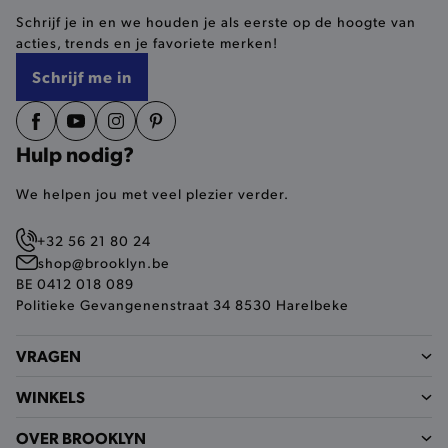
Schrijf je in en we houden je als eerste op de hoogte van
acties, trends en je favoriete merken!
Schrijf me in
product_data_storage
Adobe Inc.
www.brooklyn.be
Hulp nodig?
We helpen jou met veel plezier verder.
mage-cache-sessid
Adobe Inc.
+32 56 21 80 24
www.brooklyn.be
shop@brooklyn.be
BE 0412 018 089
Politieke Gevangenenstraat 34 8530 Harelbeke
VRAGEN
mage-cache-storage-section-
Adobe Inc.
invalidation
www.brooklyn.be
WINKELS
OVER BROOKLYN