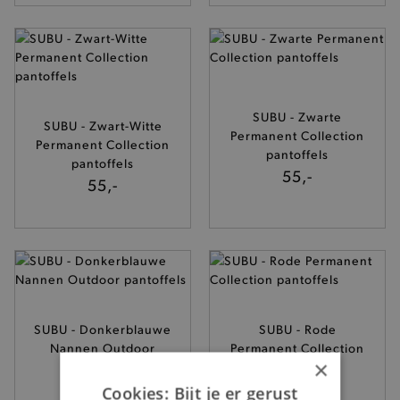
SUBU - Zwarte
SUBU - Zwart-Witte
Permanent Collection
Permanent Collection
pantoffels
pantoffels
55,-
55,-
SUBU - Donkerblauwe
SUBU - Rode
Nannen Outdoor
Permanent Collection
×
pantoffels
pantoffels
68,95
55,-
Cookies: Bijt je er gerust