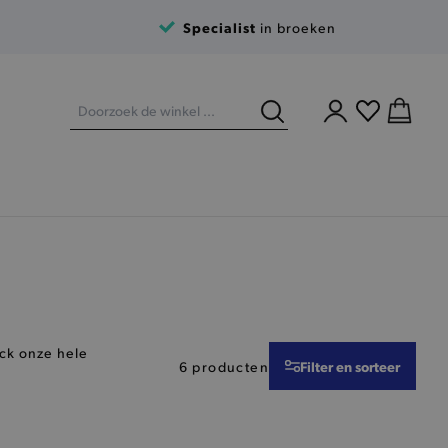
Specialist
in broeken
eck onze hele
Filter en sorteer
6 producten