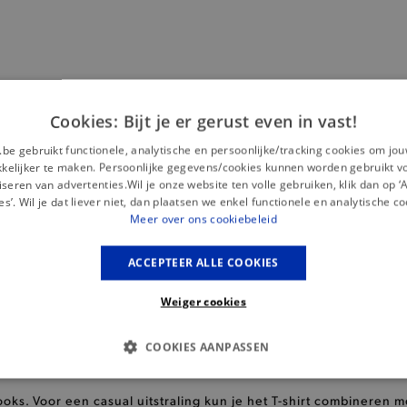
rijke geschiedenis
een
, heeft zijn kenmerkende stijl uitgebreid
hirt voor dames
. Deze T-shirts van Scotch & Soda staan bekend 
Cookies: Bijt je er gerust even in vast!
eit
en vakmanschap uitstralen.
.be gebruikt functionele, analytische en persoonlijke/tracking cookies om jo
elijker te maken. Persoonlijke gegevens/cookies kunnen worden gebruikt v
seren van advertenties.Wil je onze website ten volle gebruiken, klik dan op 
da T-shirts
niet alleen een luxueus gevoel op de huid, maar oo
es’. Wil je dat liever niet, dan plaatsen we enkel functionele en analytische co
speelse twist
werp is doordrenkt met een
en een vleugje
Meer over ons cookiebeleid
tatement maakt.
ACCEPTEER ALLE COOKIES
Weiger cookies
originaliteit en expressie
reken tot mensen die streven naar
. Het
nlijkheid en vieringen van individualiteit.
COOKIES AANPASSEN
S COOKIES
ANALYTISCHE
TARGETING
FUNCTI
oks. Voor een casual uitstraling kun je het T-shirt combineren m