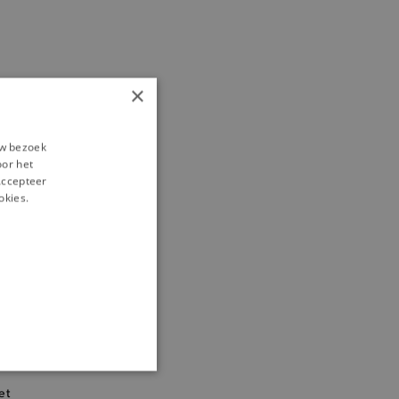
×
om
uw bezoek
oor het
‘Accepteer
k
okies.
ONALITEIT
et