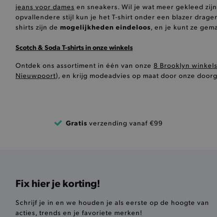
jeans voor dames
en sneakers. Wil je wat meer gekleed zij
opvallendere stijl kun je het T-shirt onder een blazer dra
mogelijkheden eindeloos
shirts zijn de
, en je kunt ze gem
Scotch & Soda T-shirts in onze winkels
De strikt noodzakelijke coo
De analytische en functione
Ontdek ons assortiment in één van onze
8 Brooklyn winkel
Naam
Nieuwpoort
), en krijg modeadvies op maat door onze door
product-added-modal
selected-val
Gratis
verzending vanaf €99
pickupStoreVal
pickupAddress
product-out-of-stock-mod
Google Privacy Poli
Fix hier je korting!
__cf_bm
Schrijf je in en we houden je als eerste op de hoogte van
acties, trends en je favoriete merken!