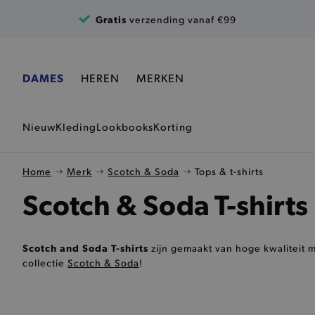
Ga naar de inhoud
Gratis
verzending vanaf €99
DAMES
HEREN
MERKEN
Nieuw
Kleding
Lookbooks
Korting
Home
Merk
Scotch & Soda
Tops & t-shirts
Scotch & Soda T-shirts
Scotch and Soda T-shirts
zijn gemaakt van hoge kwaliteit me
collectie
Scotch & Soda
!