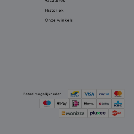
Vacatures
ervoor dat product
eüpdatet.
Historiek
voudigt het opslaan van
ller worden gebakken.
Onze winkels
kkelijkt het opslaan in de
sneller laden en jouw
n je jouw website serveren
okie ruikt welke server de
ie detecteert wanneer de
 bezocht.
ele cookies om het
 Chat ID op te slaan en de
sters te onderscheiden.
kkelijkt het opslaan in de
Betaalmogelijkheden
sneller laden en jouw
e recent vergeleken
ekendoos.
ror berichten en meldingen