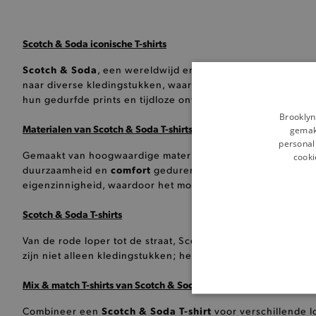
Scotch & Soda iconische T-shirts
Scotch & Soda
, een wereldwijd erkend kledingmerk met 
naar diverse kledingstukken, waaronder het veelzijdige
T-s
individualit
hun gedurfde prints en tijdloze ontwerpen die
Brooklyn
Materialen van Scotch & Soda T-shirts
gemakk
personali
Scotch & So
Gemaakt van hoogwaardige materialen, bieden
cooki
comfort
duurzaamheid en
gedurende de hele dag. Elk ont
eigenzinnigheid, waardoor het moeiteloos opvalt en een s
Scotch & Soda T-shirts
Van de rode loper tot de straat, Scotch & Soda T-shirts sp
zijn niet alleen kledingstukken; het zijn uitingen van persoo
Mix & match T-shirts van Scotch & Soda
BASI
Scotch & Soda T-shirt
Combineer een
voor verschillende lo