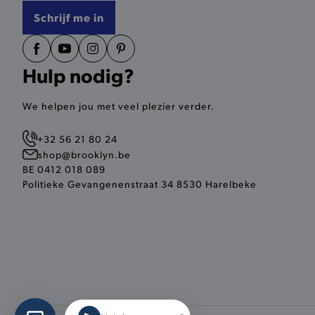
product_data_storage
Schrijf me in
mage-cache-sessid
mage-cache-storage-secti
Hulp nodig?
invalidation
We helpen jou met veel plezier verder.
AWSALBCORS
+32 56 21 80 24
last_visited_store
shop@brooklyn.be
BE 0412 018 089
__zlcmid
Politieke Gevangenenstraat 34 8530 Harelbeke
mage-cache-storage
recently_compared_produ
mage-messages