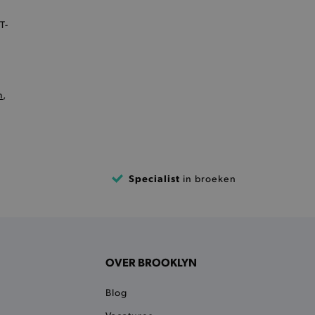
T-
cte manier wordt verorberd.
m
,
 een product te kunnen
Specialist
in broeken
het je winkel van afhaling
t afrekenproces.
het je afhaaladres te
frekenproces.
 een product te kunnen
OVER BROOKLYN
 onderscheid te maken
gunstig voor de website, om
aken over het gebruik van
Blog