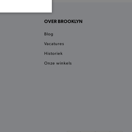
ONALITEIT
OVER BROOKLYN
Blog
Vacatures
Historiek
cte manier wordt verorberd.
Onze winkels
 een product te kunnen
het je winkel van afhaling
t afrekenproces.
het je afhaaladres te
frekenproces.
 een product te kunnen