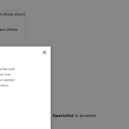
art chino
×
uw bezoek
oor het
‘Accepteer
okies.
Specialist
in broeken