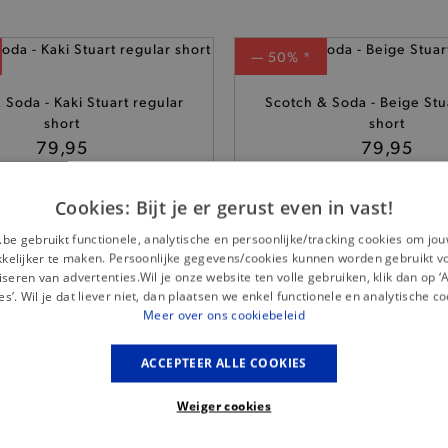
— 50% *
 Soda - Kaki Stuart regular
Scotch & Soda - Beige Stu
short
short
79,95
79,95
Cookies: Bijt je er gerust even in vast!
.be gebruikt functionele, analytische en persoonlijke/tracking cookies om jo
elijker te maken. Persoonlijke gegevens/cookies kunnen worden gebruikt v
seren van advertenties.Wil je onze website ten volle gebruiken, klik dan op 
es’. Wil je dat liever niet, dan plaatsen we enkel functionele en analytische co
Meer over ons cookiebeleid
ACCEPTEER ALLE COOKIES
5%
klantenkaartkorting
Weiger cookies