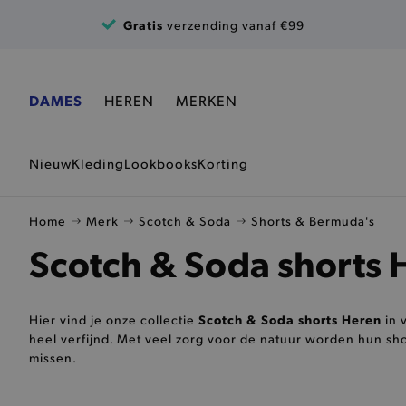
Ga naar de inhoud
Gratis
verzending vanaf €99
DAMES
HEREN
MERKEN
Nieuw
Kleding
Lookbooks
Korting
Home
Merk
Scotch & Soda
Shorts & Bermuda's
Scotch & Soda shorts 
Scotch & Soda shorts Heren
Hier vind je onze collectie
in 
heel verfijnd. Met veel zorg voor de natuur worden hun shor
missen.