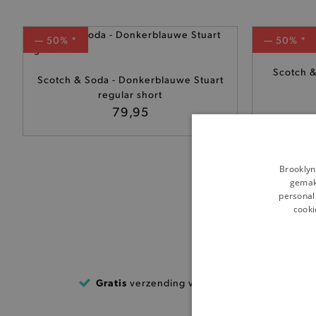
— 50% *
— 50% *
Scotch &
Scotch & Soda - Donkerblauwe Stuart
regular short
79,95
Brooklyn
gemakk
personali
cooki
Gratis
verzending vanaf €99