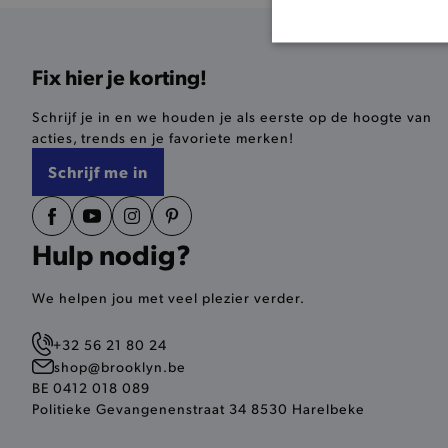
BASI
Fix hier je korting!
Schrijf je in en we houden je als eerste op de hoogte van
acties, trends en je favoriete merken!
Schrijf me in
De strikt noodzakelijke coo
De analytische en functione
Naam
Hulp nodig?
product-added-modal
We helpen jou met veel plezier verder.
selected-val
pickupStoreVal
+32 56 21 80 24
shop@brooklyn.be
pickupAddress
BE 0412 018 089
Politieke Gevangenenstraat 34 8530 Harelbeke
product-out-of-stock-mod
Google Privacy Poli