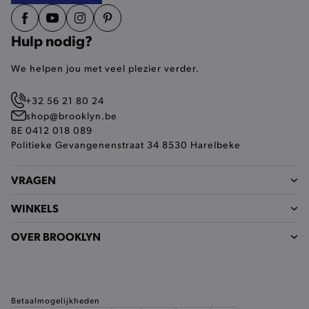
site op een correcte manier wordt verorberd. De
analytische en functionele cookies vullen hun
buikjes algemene bezoekersinformatie, maar
Hulp nodig?
niet jouw identiteit.
Naam
Provider
/
Domein
We helpen jou met veel plezier verder.
product-added-modal
.brooklyn.be
+32 56 21 80 24
shop@brooklyn.be
BE 0412 018 089
selected-val
.brooklyn.be
Politieke Gevangenenstraat 34 8530 Harelbeke
pickupStoreVal
.brooklyn.be
VRAGEN
WINKELS
OVER BROOKLYN
pickupAddress
.brooklyn.be
Google Privacy Policy
Betaalmogelijkheden