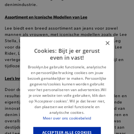
denimindustrie.
Assortiment en Iconische Modellen van Lee
Lee biedt een breed assortiment aan jeans voor zowel
mannen als vrouwen, met iconische modellen zoals de Lee
Stella, Lee Carol, Lee Breese, lee-scarlett, Lee Wide Leg
×
voor dames en de Lee Asher, Lee Daren, Lee-Austin, Lee
Cookies: Bijt je er gerust
Rider, Lee Luke en Lee West. Deze modellen
even in vast!
vertegenwoordigen een combinatie van kwaliteit, stijl en
tijdloze pasvorm.
Brooklyn.be gebruikt functionele, analytische
en persoonlijke/tracking cookies om jouw
Lee’s Innovaties in Denim
bezoek gemakkelijker te maken. Persoonlijke
gegevens/cookies kunnen worden gebruikt
Door de jaren heen heeft Lee blijven innoveren,
voor het personaliseren van advertenties.Wil
je onze website ten volle gebruiken, klik dan
resulterend in steeds betere pasvormen, nieuwe stijlen en
op ‘Accepteer cookies’. Wil je dat liever niet,
eigentijdse wassingen. Een van de meest baanbrekende
dan plaatsen we enkel functionele en
innovaties die Lee heeft geïntroduceerd in de wereld van
analytische cookies.
denim is het gebruik van de rits in hun jeans voor heren en
Meer over ons cookiebeleid
overalls. Wat vandaag de dag vanzelfsprekend lijkt, was
destijds een revolutionaire stap voorwaarts. Dit toont aan
ACCEPTEER ALLE COOKIES
dat Lee niet alleen de tand des tijds heeft doorstaan, maar