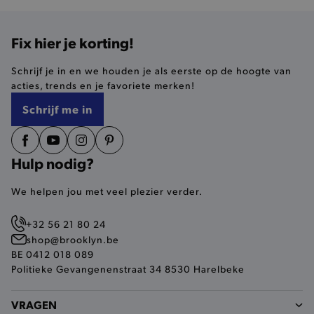
ANALYTISCHE
Fix hier je korting!
TARGETING
Schrijf je in en we houden je als eerste op de hoogte van
acties, trends en je favoriete merken!
FUNCTIONALITEIT
Schrijf me in
Hulp nodig?
Basis cookies
Analytische
Targeting
Functionaliteit
We helpen jou met veel plezier verder.
De strikt noodzakelijke cookies verbeteren jouw
smulervaring op de site en zorgen ervoor dat de
+32 56 21 80 24
site op een correcte manier wordt verorberd. De
shop@brooklyn.be
analytische en functionele cookies vullen hun
buikjes algemene bezoekersinformatie, maar
BE 0412 018 089
niet jouw identiteit.
Politieke Gevangenenstraat 34 8530 Harelbeke
Naam
Provider
/
Domein
VRAGEN
product-added-modal
.brooklyn.be