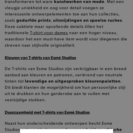
kunstwerken van mode
transformeren tot ware
. Met een
vleugje uniekheid en oog voor detail voegen ze
interessante ontwerpelementen toe aan hun collecties,
gedurfde prints
uitsnijdingen en speelse ruches
zoals
,
.
Deze subtiele maar opvallende details tillen het
traditionele
T-shirt voor dames
naar een hoger niveau,
waardoor het een must-have item wordt voor diegenen die
streven naar stijlvolle originaliteit.
Kleuren van T-shirts van Esmé Studios
De T-shirts van Esme Studios zijn verkrijgbaar in een breed
aanbod aan kleuren en patronen, variërend van neutrale
levendige en uitgesproken kleurenpaletten
tinten tot
.
Dit biedt klanten de mogelijkheid om hun persoonlijke stijl
uit te drukken en hun garderobe aan te vullen met
veelzijdige stukken.
Duurzaamheid met T-shirts van Esmé Studios
Naast hun onderscheidende ontwerpen hecht Esme
duurzaamheid en ethische
Studios ook veel belang aan