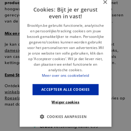
×
productiepraktijken
. Elk T-shirt wordt vervaardigd met
Cookies: Bijt je er gerust
hoogwaardige materialen, zoals organisch katoen en
gerecyclede stoffen, met aandacht voor het minimaliseren
even in vast!
van de ecologische impact van hun productieproces.
Brooklyn.be gebruikt functionele, analytische
en persoonlijke/tracking cookies om jouw
Mix en match met T-shirts van Esmé Studios
bezoek gemakkelijker te maken. Persoonlijke
gegevens/cookies kunnen worden gebruikt
Je kan deze T-shirts van Esme studios combineren met
voor het personaliseren van advertenties.Wil
damesjeans
, een
rok
of shorts voor verschillende looks,
je onze website ten volle gebruiken, klik dan
van casual tot chic. Voeg
accessoires voor dames
zoals
op ‘Accepteer cookies’. Wil je dat liever niet,
kettingen of armbanden toe om je stijl te accentueren.
dan plaatsen we enkel functionele en
analytische cookies.
Esmé Studios T-shirts in onze winkels
Meer over ons cookiebeleid
Ontdek ons assortiment in één van onze
8 Brooklyn
ACCEPTEER ALLE COOKIES
winkels
(
Brugge
,
Gent
,
Knokke
,
Kortrijk
,
Oostende
,
Roeselare
,
Waregem
,
Nieuwpoort
), en krijg modeadvies op
Weiger cookies
maat door onze doorgewinterde profashionals!
COOKIES AANPASSEN
Gratis
verzending vanaf €99
BASIS COOKIES