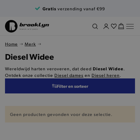
Ga naar de inhoud
Gratis
verzending vanaf €99
Home
Merk
Diesel Widee
Diesel Widee
Wereldwijd harten veroveren, dat deed
.
Ontdek onze collectie
Diesel dames
en
Diesel heren
.
Filter en sorteer
Geen producten gevonden voor deze selectie.