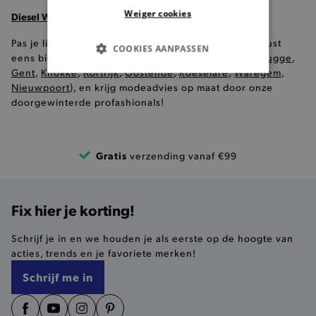
Weiger cookies
Diesel Widee in onze winkels
Pas je liever je kleren voor je ze koopt, kom dan gerust
COOKIES AANPASSEN
eens binnen in één van onze
8 Brooklyn winkels
(
Brugge
,
Gent
,
Knokke
,
Kortrijk
,
Oostende
,
Roeselare
,
Waregem
,
BASIS COOKIES
Nieuwpoort
), en krijg modeadvies op maat door onze
doorgewinterde profashionals!
ANALYTISCHE
TARGETING
Gratis
verzending vanaf €99
FUNCTIONALITEIT
Fix hier je korting!
Schrijf je in en we houden je als eerste op de hoogte van
Basis cookies
Analytische
Targeting
acties, trends en je favoriete merken!
Functionaliteit
Schrijf me in
De strikt noodzakelijke cookies verbeteren jouw
smulervaring op de site en zorgen ervoor dat de
site op een correcte manier wordt verorberd. De