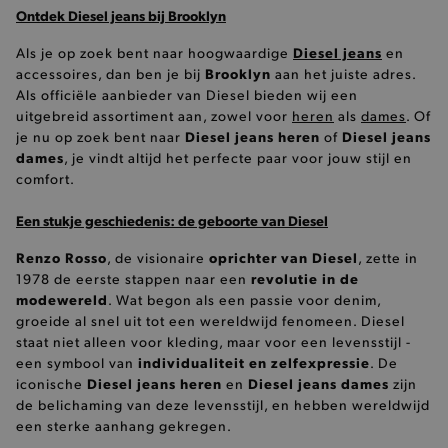
Ontdek Diesel jeans bij Brooklyn
Diesel jeans
Als je op zoek bent naar hoogwaardige
en
Brooklyn
accessoires, dan ben je bij
aan het juiste adres.
Als officiële aanbieder van Diesel bieden wij een
uitgebreid assortiment aan, zowel voor
heren
als
dames
. Of
Diesel jeans heren
Diesel jeans
je nu op zoek bent naar
of
dames
, je vindt altijd het perfecte paar voor jouw stijl en
comfort.
Een stukje geschiedenis: de geboorte van Diesel
Renzo Rosso
oprichter van Diesel
, de visionaire
, zette in
revolutie in de
1978 de eerste stappen naar een
modewereld
. Wat begon als een passie voor denim,
groeide al snel uit tot een wereldwijd fenomeen. Diesel
staat niet alleen voor kleding, maar voor een levensstijl -
individualiteit en zelfexpressie
een symbool van
. De
Diesel jeans heren
Diesel jeans dames
iconische
en
zijn
de belichaming van deze levensstijl, en hebben wereldwijd
een sterke aanhang gekregen.