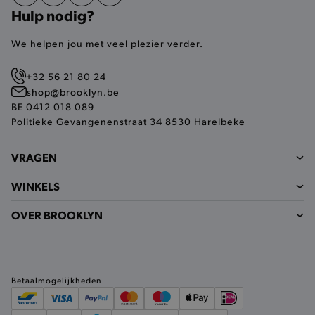
analytische en functionele cookies vullen hun
Hulp nodig?
buikjes algemene bezoekersinformatie, maar
niet jouw identiteit.
We helpen jou met veel plezier verder.
Naam
Provider
/
Domein
product-added-modal
.brooklyn.be
+32 56 21 80 24
shop@brooklyn.be
BE 0412 018 089
Politieke Gevangenenstraat 34 8530 Harelbeke
selected-val
.brooklyn.be
VRAGEN
pickupStoreVal
.brooklyn.be
WINKELS
OVER BROOKLYN
pickupAddress
.brooklyn.be
Betaalmogelijkheden
Google Privacy Policy