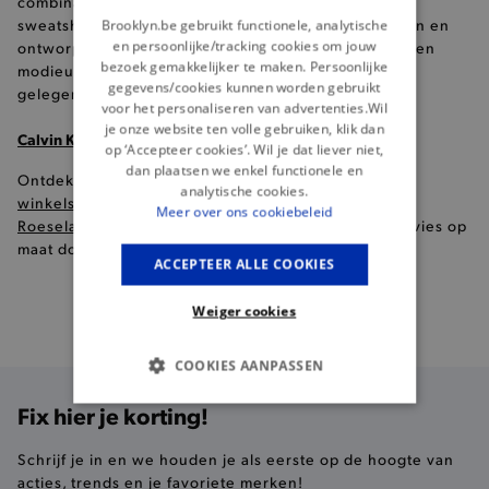
combinatie van stijl en gemak. De Taupe Big Logo
sweatshort, vervaardigd uit hoogwaardige materialen en
Brooklyn.be gebruikt functionele, analytische
en persoonlijke/tracking cookies om jouw
ontworpen met aandacht voor detail, straalt niet alleen
bezoek gemakkelijker te maken. Persoonlijke
modieuze flair uit maar biedt ook comfort voor elke
gegevens/cookies kunnen worden gebruikt
gelegenheid.
voor het personaliseren van advertenties.Wil
je onze website ten volle gebruiken, klik dan
Calvin Klein shorts in onze winkels
op ‘Accepteer cookies’. Wil je dat liever niet,
dan plaatsen we enkel functionele en
Ontdek ons assortiment in één van onze
8 Brooklyn
analytische cookies.
winkels
(
Brugge
,
Gent
,
Knokke
,
Kortrijk
,
Oostende
,
Meer over ons cookiebeleid
Roeselare
,
Waregem
,
Nieuwpoort
), en krijg modeadvies op
maat door onze doorgewinterde profashionals!
ACCEPTEER ALLE COOKIES
Weiger cookies
Gratis
verzending vanaf €99
COOKIES AANPASSEN
Fix hier je korting!
BASIS COOKIES
Schrijf je in en we houden je als eerste op de hoogte van
ANALYTISCHE
acties, trends en je favoriete merken!