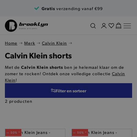
Ga naar de inhoud
Gratis
verzending vanaf €99
Home
Merk
Calvin Klein
Calvin Klein shorts
Calvin Klein shorts
Met de
ben je helemaal klaar om de
zomer te rocken! Ontdek onze volledige collectie
Calvin
Klein
!
Filter en sorteer
2 producten
— 50% *
— 50% *