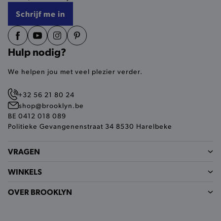
TARGETING
Schrijf me in
FUNCTIONALITEIT
Hulp nodig?
We helpen jou met veel plezier verder.
Basis cookies
Analytische
Targeting
+32 56 21 80 24
Functionaliteit
shop@brooklyn.be
De strikt noodzakelijke cookies verbeteren jouw
BE 0412 018 089
smulervaring op de site en zorgen ervoor dat de
Politieke Gevangenenstraat 34 8530 Harelbeke
site op een correcte manier wordt verorberd. De
analytische en functionele cookies vullen hun
buikjes algemene bezoekersinformatie, maar
VRAGEN
niet jouw identiteit.
Naam
Provider
/
Domein
WINKELS
product-added-modal
.brooklyn.be
OVER BROOKLYN