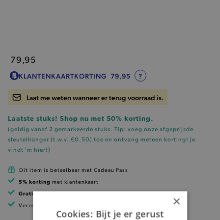
79,95
KLANTENKAARTKORTING
79,95
?
Laat me weten wanneer er terug voorraad is.
Laatste stuks! Shop nu met 50% korting.
(geldig vanaf 2 gemarkeerde stuks. Tip: voeg onze
afgeprijsde
sleutelhanger (t.w.v. €0.50)
toe en ontvang meteen korting!
Je
vindt 'm hier!
)
Dit item is betaalbaar met Cadeau Pass
5% korting
met klantenkaart
Gratis verzending
vanaf 99 EUR
×
Verzending binnen 1 à 2 werkdagen
Cookies: Bijt je er gerust