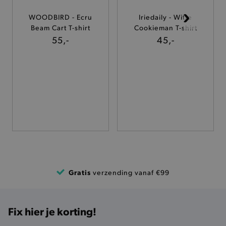
WOODBIRD - Ecru
Iriedaily - Witte
TARGETING
Beam Cart T-shirt
Cookieman T-shirt
55,-
45,-
FUNCTIONALITEIT
Basis cookies
Analytische
Targeting
Functionaliteit
De strikt noodzakelijke cookies verbeteren jouw
smulervaring op de site en zorgen ervoor dat de
site op een correcte manier wordt verorberd. De
analytische en functionele cookies vullen hun
buikjes algemene bezoekersinformatie, maar
niet jouw identiteit.
Gratis
verzending vanaf €99
Naam
Provider
/
Domein
product-added-modal
.brooklyn.be
Fix hier je korting!