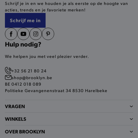
Schrijf je in en we houden je als eerste op de hoogte van
selected-val
.brooklyn.be
acties, trends en je favoriete merken!
Schrijf me in
pickupStoreVal
.brooklyn.be
Hulp nodig?
We helpen jou met veel plezier verder.
pickupAddress
.brooklyn.be
+32 56 21 80 24
Google Privacy Policy
shop@brooklyn.be
BE 0412 018 089
Politieke Gevangenenstraat 34 8530 Harelbeke
product-out-of-stock-modal
.brooklyn.be
VRAGEN
WINKELS
__cf_bm
Cloudflare Inc.
.calendly.com
OVER BROOKLYN