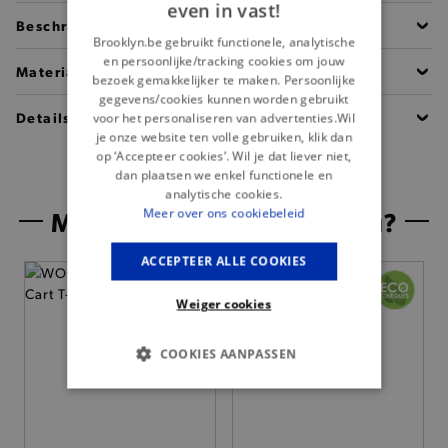
even in vast!
Beschrijving
Brooklyn.be gebruikt functionele, analytische
en persoonlijke/tracking cookies om jouw
Materiaal
bezoek gemakkelijker te maken. Persoonlijke
gegevens/cookies kunnen worden gebruikt
Details
voor het personaliseren van advertenties.Wil
je onze website ten volle gebruiken, klik dan
op ‘Accepteer cookies’. Wil je dat liever niet,
dan plaatsen we enkel functionele en
analytische cookies.
Misschien is dit iets voor jou?
Meer over ons cookiebeleid
ACCEPTEER ALLE COOKIES
Weiger cookies
COOKIES AANPASSEN
BASIS COOKIES
ANALYTISCHE