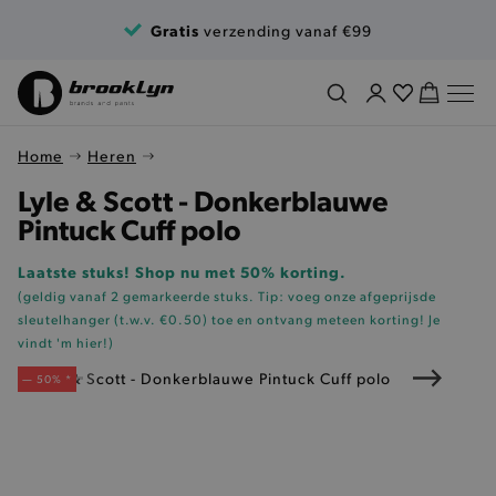
Ga naar de inhoud
Gratis
verzending vanaf €99
Home
Heren
Lyle & Scott - Donkerblauwe
Pintuck Cuff polo
Laatste stuks! Shop nu met 50% korting.
(geldig vanaf 2 gemarkeerde stuks. Tip: voeg onze
afgeprijsde
sleutelhanger (t.w.v. €0.50)
toe en ontvang meteen korting!
Je
vindt 'm hier!
)
— 50% *