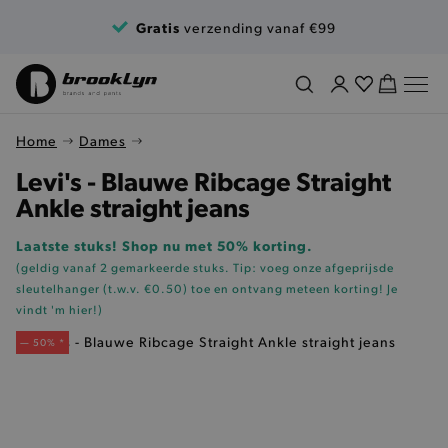
Ga naar de inhoud
Gratis
verzending vanaf €99
Home
Dames
Levi's - Blauwe Ribcage Straight
Ankle straight jeans
Laatste stuks! Shop nu met 50% korting.
(geldig vanaf 2 gemarkeerde stuks. Tip: voeg onze
afgeprijsde
sleutelhanger (t.w.v. €0.50)
toe en ontvang meteen korting!
Je
vindt 'm hier!
)
— 50% *