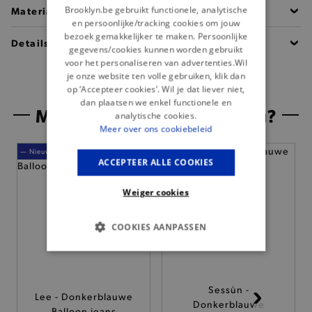
Brooklyn.be gebruikt functionele, analytische
Materiaal
en persoonlijke/tracking cookies om jouw
bezoek gemakkelijker te maken. Persoonlijke
Details
gegevens/cookies kunnen worden gebruikt
voor het personaliseren van advertenties.Wil
je onze website ten volle gebruiken, klik dan
op ‘Accepteer cookies’. Wil je dat liever niet,
dan plaatsen we enkel functionele en
Misschien is dit iets voor jou?
analytische cookies.
Meer over ons cookiebeleid
— Nieuw
— Nieuw
ACCEPTEER ALLE COOKIES
Weiger cookies
COOKIES AANPASSEN
BASIS COOKIES
ANALYTISCHE
Sessùn -
Lee - Donkerblauwe
Donkerblauwe
Balloon jeans