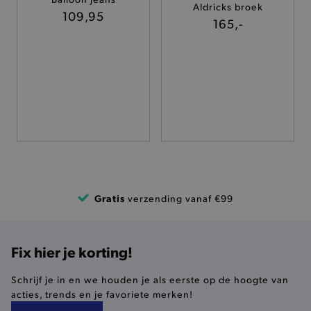
Aldricks broek
TARGETING
109,95
165,-
FUNCTIONALITEIT
Basis cookies
Analytische
Targeting
Functionaliteit
De strikt noodzakelijke cookies verbeteren jouw
smulervaring op de site en zorgen ervoor dat de
site op een correcte manier wordt verorberd. De
analytische en functionele cookies vullen hun
Gratis
verzending vanaf €99
buikjes algemene bezoekersinformatie, maar
niet jouw identiteit.
Naam
Provider
/
Domein
Fix hier je korting!
product-added-modal
.brooklyn.be
Schrijf je in en we houden je als eerste op de hoogte van
acties, trends en je favoriete merken!
selected-val
.brooklyn.be