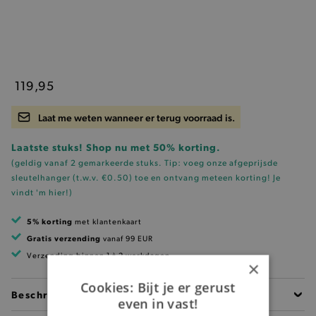
119,95
Laat me weten wanneer er terug voorraad is.
Laatste stuks! Shop nu met 50% korting.
(geldig vanaf 2 gemarkeerde stuks. Tip: voeg onze
afgeprijsde
sleutelhanger (t.w.v. €0.50)
toe en ontvang meteen korting!
Je
vindt 'm hier!
)
5% korting
met klantenkaart
Gratis verzending
vanaf 99 EUR
Verzending binnen 1 à 2 werkdagen
×
Cookies: Bijt je er gerust
Beschrijving
even in vast!