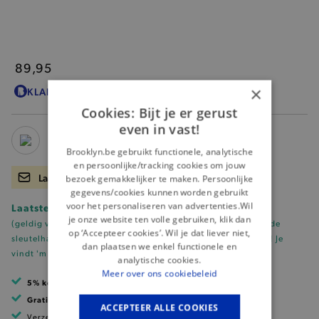
89,95
×
KLANTENKAARTKORTING
89,95
?
Cookies: Bijt je er gerust
even in vast!
Brooklyn.be gebruikt functionele, analytische
en persoonlijke/tracking cookies om jouw
Laat me weten wanneer er terug voorraad is.
bezoek gemakkelijker te maken. Persoonlijke
gegevens/cookies kunnen worden gebruikt
voor het personaliseren van advertenties.Wil
Laatste stuks! Shop nu met 50% korting.
je onze website ten volle gebruiken, klik dan
(geldig vanaf 2 gemarkeerde stuks. Tip: voeg onze
afgeprijsde
op ‘Accepteer cookies’. Wil je dat liever niet,
sleutelhanger (t.w.v. €0.50)
toe en ontvang meteen korting!
Je
dan plaatsen we enkel functionele en
vindt 'm hier!
)
analytische cookies.
Meer over ons cookiebeleid
5% korting
met klantenkaart
Gratis verzending
vanaf 99 EUR
ACCEPTEER ALLE COOKIES
Verzending binnen 1 à 2 werkdagen