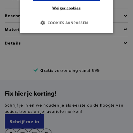
Weiger cookies
Beschrijving
COOKIES AANPASSEN
Materiaal
BASIS COOKIES
Details
ANALYTISCHE
TARGETING
Gratis
verzending vanaf €99
FUNCTIONALITEIT
Fix hier je korting!
Schrijf je in en we houden je als eerste op de hoogte van
Basis cookies
Analytische
Targeting
acties, trends en je favoriete merken!
Functionaliteit
Schrijf me in
De strikt noodzakelijke cookies verbeteren jouw
smulervaring op de site en zorgen ervoor dat de