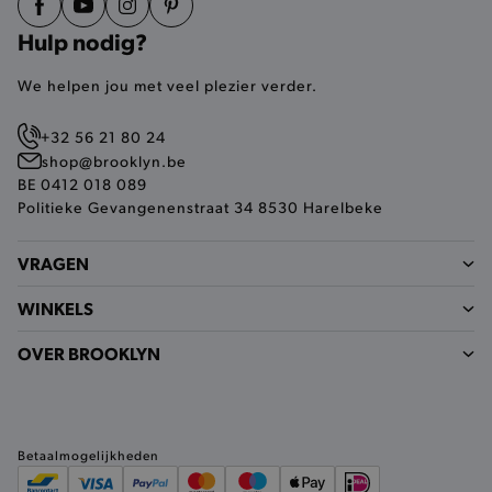
site op een correcte manier wordt verorberd. De
analytische en functionele cookies vullen hun
Hulp nodig?
buikjes algemene bezoekersinformatie, maar
niet jouw identiteit.
We helpen jou met veel plezier verder.
Naam
Provider
/
Domein
product-added-modal
.brooklyn.be
+32 56 21 80 24
shop@brooklyn.be
BE 0412 018 089
Politieke Gevangenenstraat 34 8530 Harelbeke
selected-val
.brooklyn.be
VRAGEN
pickupStoreVal
.brooklyn.be
WINKELS
OVER BROOKLYN
pickupAddress
.brooklyn.be
Google Privacy Policy
Betaalmogelijkheden