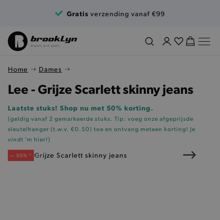
Ga naar de inhoud
Gratis
verzending vanaf €99
Home
Dames
Lee - Grijze Scarlett skinny jeans
Laatste stuks! Shop nu met 50% korting.
(geldig vanaf 2 gemarkeerde stuks. Tip: voeg onze
afgeprijsde
sleutelhanger (t.w.v. €0.50)
toe en ontvang meteen korting!
Je
vindt 'm hier!
)
— 50% *