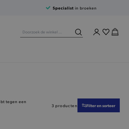
Specialist
in broeken
hebt tegen een
Filter en sorteer
3 producten