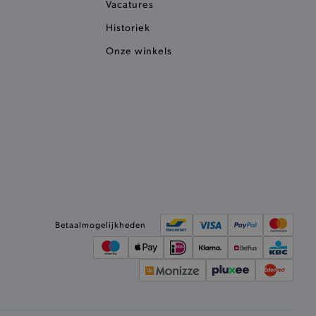
Vacatures
het je winkel van afhaling
Historiek
t afrekenproces.
Onze winkels
het je afhaaladres te
frekenproces.
 een product te kunnen
 onderscheid te maken
gunstig voor de website, om
aken over het gebruik van
ervoor dat product
eüpdatet.
voudigt het opslaan van
ller worden gebakken.
Betaalmogelijkheden
kkelijkt het opslaan in de
sneller laden en jouw
n je jouw website serveren
okie ruikt welke server de
ie detecteert wanneer de