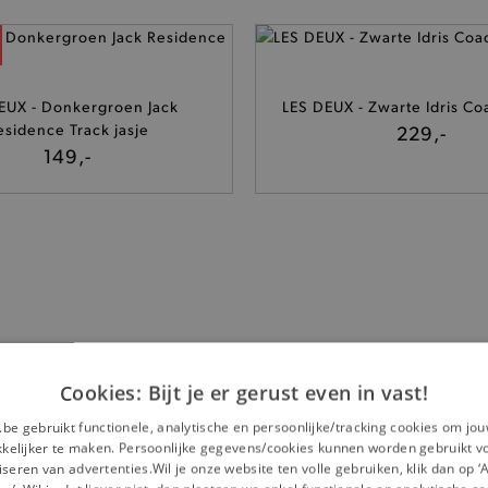
EUX - Donkergroen Jack
LES DEUX - Zwarte Idris Co
esidence Track jasje
229,-
149,-
 gaat snel en is 100% veilig! Vanaf een minimum aankoop van
Cookies: Bijt je er gerust even in vast!
tevreden over jouw aankoop, lees dan
hier
onze
klantenkaart
uw
. Op jouw 11de aankoop krijg jij een korting ter
.be gebruikt functionele, analytische en persoonlijke/tracking cookies om jo
aankopen. Trouw wordt dus altijd beloond! Heel erg bedankt
elijker te maken. Persoonlijke gegevens/cookies kunnen worden gebruikt v
helpt om de lokale economie een duwtje in de rug te geven.
seren van advertenties.Wil je onze website ten volle gebruiken, klik dan op 