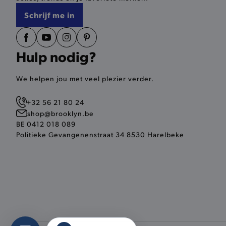
selected-val
Schrijf me in
pickupStoreVal
pickupAddress
Hulp nodig?
product-out-of-stock-mod
Google Privacy Poli
We helpen jou met veel plezier verder.
__cf_bm
+32 56 21 80 24
shop@brooklyn.be
product_data_storage
BE 0412 018 089
Politieke Gevangenenstraat 34 8530 Harelbeke
mage-cache-sessid
mage-cache-storage-secti
invalidation
AWSALBCORS
last_visited_store