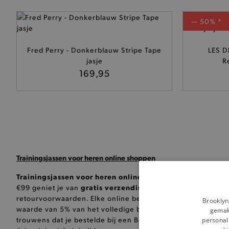
— 50% *
Fred Perry - Donkerblauw Stripe Tape
LES D
jasje
R
169,95
Trainingsjassen voor heren online shoppen
Trainingsjassen voor heren online shoppen
op Brooklyn.be
gratis verzending
€99 geniet je van
. Ben je toch niet zo 
retourvoorwaarden. Elke online bestelling komt ook op jo
Brooklyn
waarde van 5% van het volledige bedrag van de vorige 10 
gemakk
trouwens dat je bestelde bij een Belgische webshop en zo 
personali