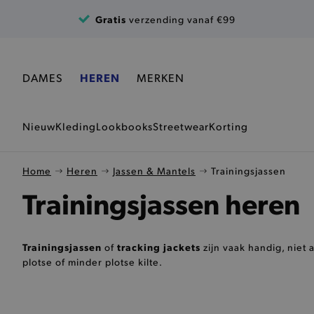
Ga naar de inhoud
Gratis
verzending vanaf €99
DAMES
HEREN
MERKEN
Nieuw
Kleding
Lookbooks
Streetwear
Korting
Home
Heren
Jassen & Mantels
Trainingsjassen
Trainingsjassen heren
Trainingsjassen
tracking jackets
of
zijn vaak handig, niet 
plotse of minder plotse kilte.