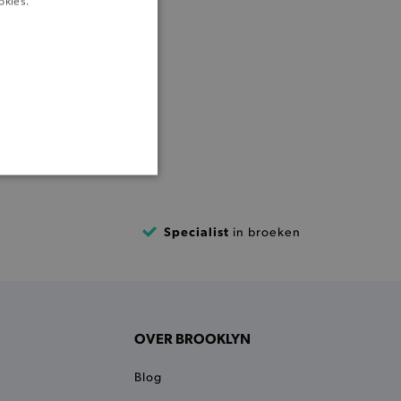
okies.
ONALITEIT
Specialist
in broeken
cte manier wordt verorberd.
OVER BROOKLYN
 een product te kunnen
Blog