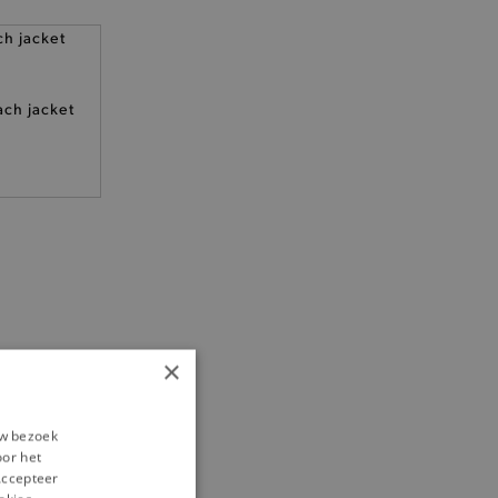
ach jacket
×
uw bezoek
oor het
‘Accepteer