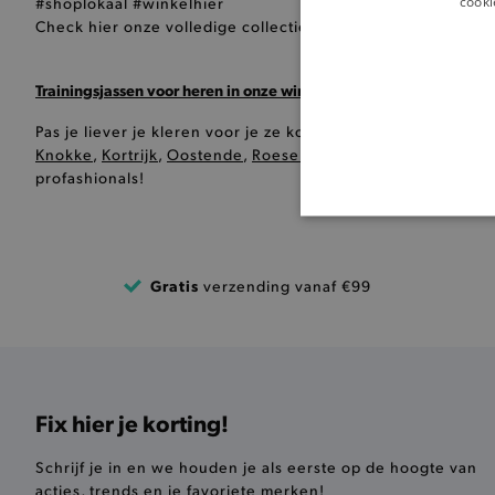
cooki
#shoplokaal #winkelhier
Check hier onze volledige collectie
jassen
en
sweaters
voor
Trainingsjassen voor heren in onze winkels
Pas je liever je kleren voor je ze koopt, kom dan gerust e
Knokke
,
Kortrijk
,
Oostende
,
Roeselare
,
Waregem
,
Nieuwpoo
profashionals!
BASI
Gratis
verzending vanaf €99
De strikt noodzakelijke coo
De analytische en functione
Fix hier je korting!
Naam
product-added-modal
Schrijf je in en we houden je als eerste op de hoogte van
acties, trends en je favoriete merken!