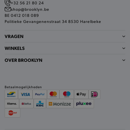
in real t
+32 56 21 80 24
van
derden/a
shop@brooklyn.be
BE 0412 018 089
_pinterest_ct_ua
1 jaar
Een Pinte
Pinterest Inc.
die de c
Politieke Gevangenenstraat 34 8530 Harelbeke
.ct.pinterest.com
van hun s
bijhoudt.
VRAGEN
WINKELS
OVER BROOKLYN
Betaalmogelijkheden