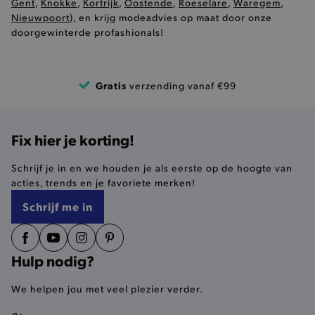
Gent
,
Knokke
,
Kortrijk
,
Oostende
,
Roeselare
,
Waregem
,
bezocht.
Nieuwpoort
), en krijg modeadvies op maat door onze
_pin_unauth
12 maanden
Een cook
Pinterest Inc.
doorgewinterde profashionals!
4 dagen
door Pin
.brooklyn.be
consumpti
MSPTC
Microsoft
houden d
.bing.com
geïdentifi
Gratis
verzending vanaf €99
ar_debug
MUID
.pinterest.com
1 jaar
Deze coo
Microsoft
unieke i
Corporation
wordt ge
_ttp
.tiktok.com
3 
.bing.com
Microsoft
aangenom
_conv_v
.brooklyn.be
6 m
Fix hier je korting!
synchron
verschill
Microsof
waardoor
Schrijf je in en we houden je als eerste op de hoogte van
hun krui
acties, trends en je favoriete merken!
achterlat
Schrijf me in
_gcl_au
3 maanden
Verrukkel
Google LLC
die word
.brooklyn.be
door Goo
om te ex
met de ef
_ga_HTMWWR621C
.brooklyn.be
1
advertent
Hulp nodig?
_fbp
2 maanden
Cookie d
Meta Platform
29 dagen
lust om e
Inc.
We helpen jou met veel plezier verder.
adverten
.brooklyn.be
te levere