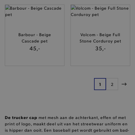
Barbour - Beige
Volcom - Beige Full
Cascade pet
Stone Corduroy pet
private_content_version
Adobe Inc.
45,-
35,-
www.brooklyn.be
Pagina
1
2
U lees momente
Pagina
Pagi
mst_related_session_id
www.brooklyn.be
De trucker cap
met mesh aan de achterkant, effen of met
print of logo, maakt deel uit van het streetwear uniform en
is hipper dan ooit. Een baseball pet wordt gebruikt om bad-
Provider
/
Naam
Vervaldatum
Omschrijving