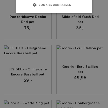
COOKIES AANPASSEN
Dickies -
Dickies - Rode
BASIS COOKIES
Donkerblauwe Denim
Middlefield Wash Dad
Dad pet
pet
ANALYTISCHE
35,-
35,-
TARGETING
FUNCTIONALITEIT
Goorin - Ecru Stallion
LES DEUX - Olijfgroene
pet
Basis cookies
Analytische
Targeting
Encore Baseball pet
49,95
Functionaliteit
59,-
De strikt noodzakelijke cookies verbeteren jouw
smulervaring op de site en zorgen ervoor dat de
site op een correcte manier wordt verorberd. De
analytische en functionele cookies vullen hun
buikjes algemene bezoekersinformatie, maar
niet jouw identiteit.