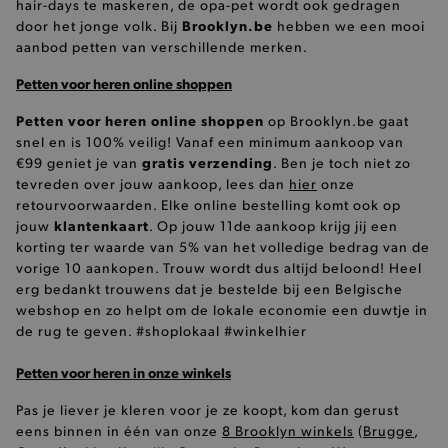
hair-days te maskeren, de opa-pet wordt ook gedragen
Naam
Domein
Provider
/
Domein
Ver
Provider
/
Brooklyn.be
door het jonge volk. Bij
hebben we een mooi
Naam
Vervaldatum
Omschrij
_ttp
_cfuvid
.calendly.com
.brooklyn.be
Sessie
Deze cookie wordt
Domein
aanbod petten van verschillende merken.
gebruikt voor het
bijhouden van
wp_ga4_customerGroup
.www.boutiquedescorsets.com
12 
test_cookie
15 minuten
Deze coo
Google LLC
gebruikers
.www.brooklyn.be
4
geplaatst
.doubleclick.net
Petten voor heren online shoppen
gedurende sessies
DoubleCl
om de
_ga
1
Google LLC
(eigendo
gebruikerservaring
Petten voor heren online shoppen
.brooklyn.be
op Brooklyn.be gaat
Google) 
te optimaliseren
bepalen 
snel en is 100% veilig! Vanaf een minimum aankoop van
door de
browser 
consistentie van
gratis verzending
€99 geniet je van
. Ben je toch niet zo
websiteb
de sessies te
cookies 
tevreden over jouw aankoop, lees dan
hier
onze
behouden en
persoonlijke
retourvoorwaarden. Elke online bestelling komt ook op
section_data_ids
1 dag
Deze cook
Adobe Inc.
diensten te
specifiek
www.brooklyn.be
klantenkaart
jouw
. Op jouw 11de aankoop krijg jij een
verlenen.
van de
korting ter waarde van 5% van het volledige bedrag van de
cookiemo
zoals hu
vorige 10 aankopen. Trouw wordt dus altijd beloond! Heel
verlanglij
erg bedankt trouwens dat je bestelde bij een Belgische
_tt_enable_cookie
.brooklyn.be
IDE
1 jaar
Deze coo
Google LLC
webshop en zo helpt om de lokale economie een duwtje in
ingesteld
.doubleclick.net
de rug te geven. #shoplokaal #winkelhier
__kla_id
1
Klaviyo Inc.
Doublecli
www.brooklyn.be
informati
hoe de e
Petten voor heren in onze winkels
de websit
en over 
_conv_s
.brooklyn.be
19 
advertent
Pas je liever je kleren voor je ze koopt, kom dan gerust
eindgebru
eens binnen in één van onze
8 Brooklyn winkels
(
Brugge
,
gezien vo
genoemd