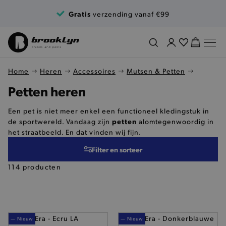
Ga naar de inhoud
Gratis
verzending vanaf €99
Home
Heren
Accessoires
Mutsen & Petten
Petten heren
Een pet is niet meer enkel een functioneel kledingstuk in
petten
de sportwereld. Vandaag zijn
alomtegenwoordig in
het straatbeeld. En dat vinden wij fijn.
Filter en sorteer
114 producten
— Nieuw
— Nieuw