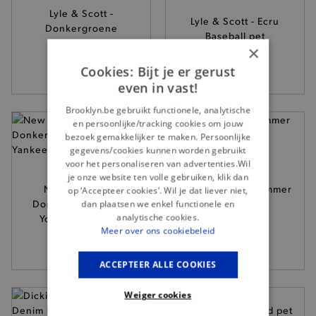
Lyle & Scott -
Lyle & Scott - Ecru
Donkergroene
Baseball pet
Baseball pet
×
25,95
25,95
Cookies: Bijt je er gerust
even in vast!
Brooklyn.be gebruikt functionele, analytische
en persoonlijke/tracking cookies om jouw
bezoek gemakkelijker te maken. Persoonlijke
gegevens/cookies kunnen worden gebruikt
voor het personaliseren van advertenties.Wil
je onze website ten volle gebruiken, klik dan
New Era - Ecru-
New Era - Kaki Summer
op ‘Accepteer cookies’. Wil je dat liever niet,
Donkerblauwe New
dan plaatsen we enkel functionele en
Patch pet
analytische cookies.
York Yankees pet
32,-
Meer over ons cookiebeleid
35,-
ACCEPTEER ALLE COOKIES
Weiger cookies