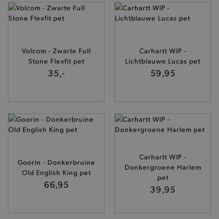
mage-cache-storage-section-
Adobe Inc.
invalidation
www.brooklyn.be
Volcom - Zwarte Full
Carhartt WIP -
Stone Flexfit pet
Lichtblauwe Lucas pet
35,-
59,95
AWSALBCORS
Amazon.com Inc.
widget-
mediator.zopim.com
Carhartt WIP -
last_visited_store
.www.brooklyn.be
Goorin - Donkerbruine
Donkergroene Harlem
Old English King pet
pet
66,95
39,95
__zlcmid
Zendesk Inc.