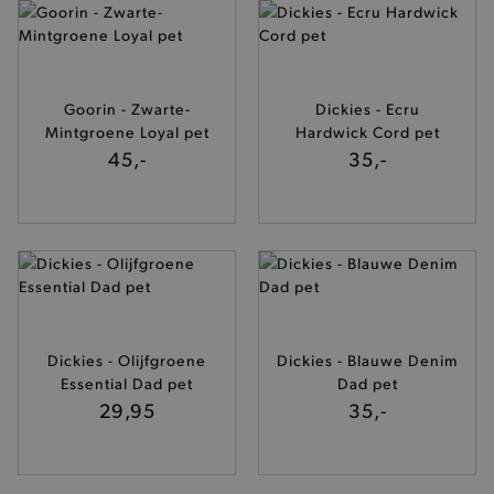
CookieScriptConsent
CookieScript
www.brooklyn.be
Goorin - Zwarte-
Dickies - Ecru
Mintgroene Loyal pet
Hardwick Cord pet
45,-
35,-
recently_compared_product_previous
Adobe Inc.
www.brooklyn.be
form_key
Adobe Inc.
.www.brooklyn.be
Dickies - Olijfgroene
Dickies - Blauwe Denim
Essential Dad pet
Dad pet
29,95
35,-
recently_viewed_product
Adobe Inc.