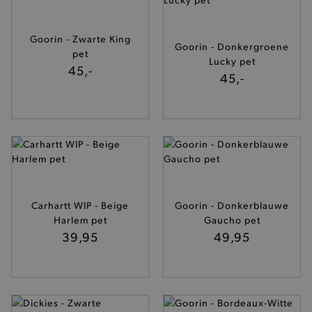
Naam
Provider
/
Domein
product-added-modal
.brooklyn.be
Goorin - Zwarte King
Goorin - Donkergroene
pet
Lucky pet
45,-
45,-
selected-val
.brooklyn.be
pickupStoreVal
.brooklyn.be
Carhartt WIP - Beige
Goorin - Donkerblauwe
pickupAddress
.brooklyn.be
Harlem pet
Gaucho pet
39,95
49,95
Google Privacy Policy
product-out-of-stock-modal
.brooklyn.be