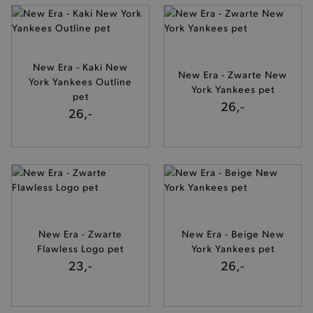
www.brooklyn.be
recently_viewed_product_previous
Adobe Inc.
New Era - Kaki New
www.brooklyn.be
New Era - Zwarte New
York Yankees Outline
York Yankees pet
pet
26,-
26,-
PHPSESSID
PHP.net
.www.brooklyn.be
New Era - Zwarte
New Era - Beige New
Flawless Logo pet
York Yankees pet
23,-
26,-