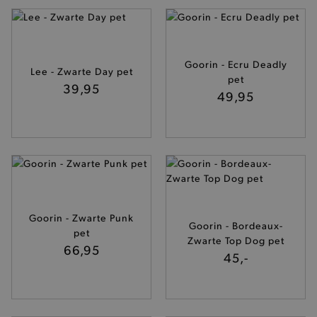
.brooklyn.be
Goorin - Ecru Deadly
Lee - Zwarte Day pet
pet
39,95
49,95
mage-cache-storage
Adobe Inc.
www.brooklyn.be
recently_compared_product
Adobe Inc.
Goorin - Zwarte Punk
Goorin - Bordeaux-
www.brooklyn.be
pet
Zwarte Top Dog pet
66,95
45,-
mage-messages
Adobe Inc.
www.brooklyn.be