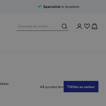
Specialist
in broeken
isbaar
Filter en sorteer
48 producten