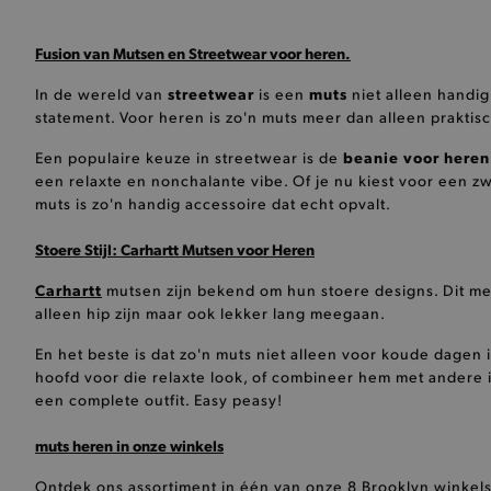
mage-cache-storage-secti
invalidation
Fusion van Mutsen en Streetwear voor heren.
AWSALBCORS
streetwear
muts
In de wereld van
is een
niet alleen handig
statement. Voor heren is zo'n muts meer dan alleen praktisch;
last_visited_store
beanie voor heren
Een populaire keuze in streetwear is de
een relaxte en nonchalante vibe. Of je nu kiest voor een z
__zlcmid
muts is zo'n handig accessoire dat echt opvalt.
Stoere Stijl: Carhartt Mutsen voor Heren
mage-cache-storage
Carhartt
mutsen zijn bekend om hun stoere designs. Dit merk
alleen hip zijn maar ook lekker lang meegaan.
recently_compared_produ
En het beste is dat zo'n muts niet alleen voor koude dagen 
mage-messages
hoofd voor die relaxte look, of combineer hem met andere 
een complete outfit. Easy peasy!
CookieScriptConsent
muts heren in onze winkels
Ontdek ons assortiment in één van onze
8 Brooklyn winkel