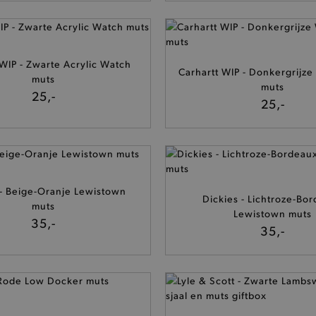
 WIP - Zwarte Acrylic Watch
Carhartt WIP - Donkergrijze
muts
muts
25,-
25,-
 - Beige-Oranje Lewistown
Dickies - Lichtroze-Bo
muts
Lewistown muts
35,-
35,-