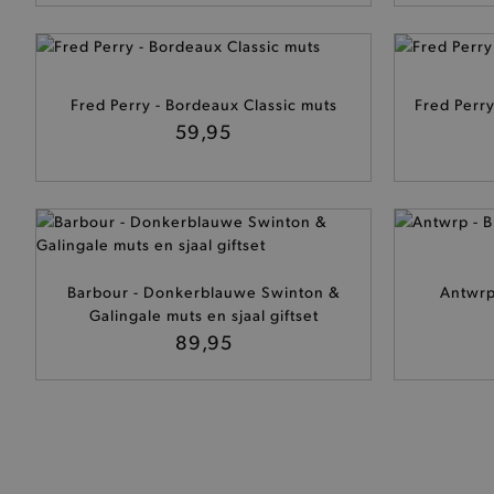
De strikt noodzakelijke coo
De analytische en functione
Naam
Fred Perry - Bordeaux Classic muts
Fred Perry
product-added-modal
59,95
selected-val
pickupStoreVal
pickupAddress
Barbour - Donkerblauwe Swinton &
Antwrp
product-out-of-stock-mod
Galingale muts en sjaal giftset
Google Privacy Poli
89,95
__cf_bm
product_data_storage
mage-cache-sessid