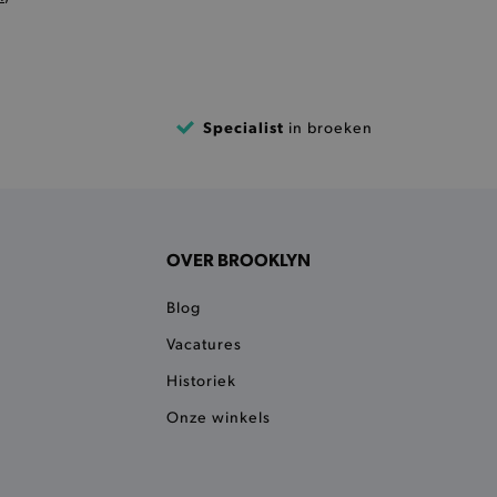
et vorige geproefde
t opslaan in de
sneller laden en jouw
et meest recent geproefde
Specialist
in broeken
e vorige vergeleken
ekendoos.
aties op basis van de PHP-
oor algemene doeleinden die
an gebruikerssessies te
OVER BROOKLYN
esproken een willekeurig
ordt gebruikt, kan
r een goed voorbeeld is het
Blog
atus voor een gebruiker
Vacatures
ummer en tijd toe aan
e voorkomen dat ze in de
Historiek
eslagen.
Onze winkels
 een surfsessie nr.