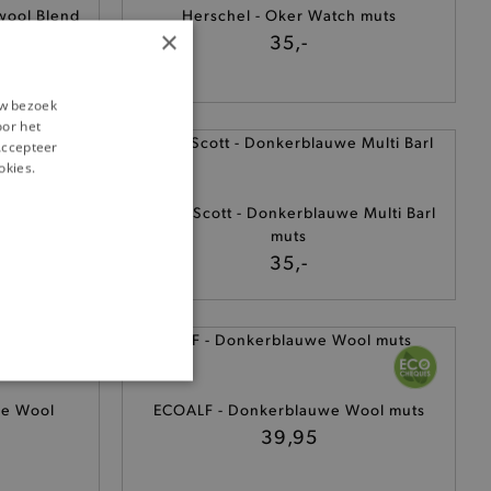
swool Blend
Herschel - Oker Watch muts
×
ox
35,-
uw bezoek
oor het
‘Accepteer
okies.
th muts
Lyle & Scott - Donkerblauwe Multi Barl
muts
35,-
ONALITEIT
we Wool
ECOALF - Donkerblauwe Wool muts
39,95