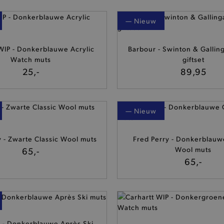
— Nieuw
WIP - Donkerblauwe Acrylic
Barbour - Swinton & Galling
Watch muts
giftset
25,-
89,95
— Nieuw
y - Zwarte Classic Wool muts
Fred Perry - Donkerblauw
65,-
Wool muts
65,-
- Donkerblauwe Après Ski