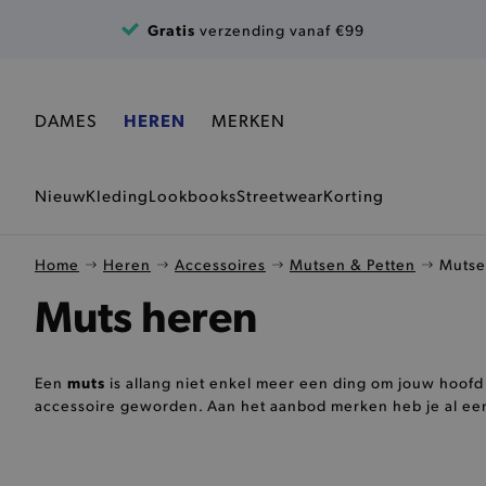
Ga naar de inhoud
Gratis
verzending vanaf €99
DAMES
HEREN
MERKEN
Nieuw
Kleding
Lookbooks
Streetwear
Korting
Home
Heren
Accessoires
Mutsen & Petten
Muts
Muts heren
muts
Een
is allang niet enkel meer een ding om jouw hoofd
accessoire geworden. Aan het aanbod merken heb je al een he