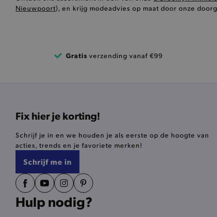
recently_compared_produ
Nieuwpoort
), en krijg modeadvies op maat door onze door
form_key
recently_viewed_product
Gratis
verzending vanaf €99
recently_viewed_product_
PHPSESSID
Fix hier je korting!
Schrijf je in en we houden je als eerste op de hoogte van
acties, trends en je favoriete merken!
private_content_version
Schrijf me in
mst_related_session_id
Hulp nodig?