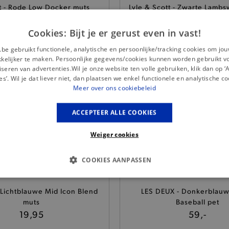
t - Rode Low Docker muts
Lyle & Scott - Zwarte Lamb
19,95
sjaal en muts giftb
75,-
Cookies: Bijt je er gerust even in vast!
.be gebruikt functionele, analytische en persoonlijke/tracking cookies om jo
elijker te maken. Persoonlijke gegevens/cookies kunnen worden gebruikt v
seren van advertenties.Wil je onze website ten volle gebruiken, klik dan op 
es’. Wil je dat liever niet, dan plaatsen we enkel functionele en analytische co
Meer over ons cookiebeleid
Blauw-Bruine Odysse muts
Dickies - Kaki Woodwor
45,-
19,95
ACCEPTEER ALLE COOKIES
Weiger cookies
COOKIES AANPASSEN
S COOKIES
ANALYTISCHE
TARGETING
FUNCTI
 Lichtblauwe Mid Icon Blend
LES DEUX - Donkerblau
muts
Baseball pet
19,95
59,-