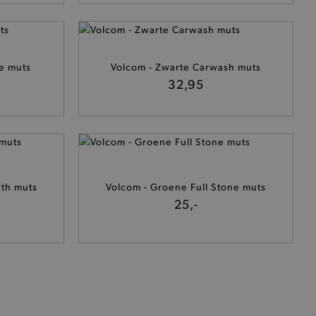
cte manier wordt verorberd.
ne muts
Volcom - Zwarte Carwash muts
 een product te kunnen
32,95
het je winkel van afhaling
t afrekenproces.
het je afhaaladres te
frekenproces.
rth muts
Volcom - Groene Full Stone muts
 een product te kunnen
25,-
 onderscheid te maken
gunstig voor de website, om
aken over het gebruik van
ervoor dat product
eüpdatet.
voudigt het opslaan van
ller worden gebakken.