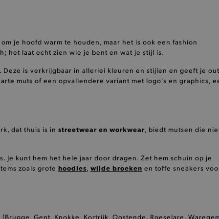
on-
1 dag
Deze functionele cookie vergema
Adobe Inc.
koekjestrommel zodat pagina’s 
www.brooklyn.be
smulfestijn vlotter verloopt.
7 dagen
Met deze analytische cookie ka
Amazon.com Inc.
 om je hoofd warm te houden, maar het is ook een fashion
vanuit meerdere services. De co
widget-
 het laat echt zien wie je bent en wat je stijl is.
beste beschikbaarheid heeft.
mediator.zopim.com
.www.brooklyn.be
1 dag
Deze analytische heerlijke cook
. Deze is verkrijgbaar in allerlei kleuren en stijlen en geeft je out
bezoeker laatst de winkel heeft
warte muts of een opvallendere variant met logo's en graphics, e
1 jaar
Live chat widget bakt function
Zendesk Inc.
kruimelspoor van de Zopim Live
.brooklyn.be
identiteiten van de cookie mon
1 dag
Deze functionele cookie vergema
Adobe Inc.
koekjestrommel zodat pagina’s 
www.brooklyn.be
streetwear en workwear
, dat thuis is in
, biedt mutsen die nie
smulfestijn vlotter verloopt.
ct
1 dag
Deze functionele cookie slaat d
Adobe Inc.
producten tijdelijk op in de ko
www.brooklyn.be
is. Je kunt hem het hele jaar door dragen. Zet hem schuin op je
hoodies
wijde broeken
1 dag
Deze functionele cookie kan er
items zoals grote
Adobe Inc.
,
en toffe sneakers voo
ruiken.
www.brooklyn.be
3 maanden
Deze cookie wordt gebruikt doo
CookieScript
service om de cookievoorkeure
www.brooklyn.be
onthouden. De cookie-banner v
noodzakelijk om correct te wer
s
(
Brugge
,
Gent
,
Knokke
,
Kortrijk
,
Oostende
,
Roeselare
,
Warege