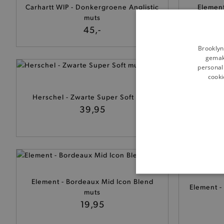
Carhartt WIP - Donkergroene Anglistic
Elemen
muts
45,-
Brooklyn
gemakk
personali
cooki
Herschel - Zwarte Super Soft muts
OLOW - 
39,95
BASI
Element - Bordeaux Mid Icon Blend
Element -
muts
19,95