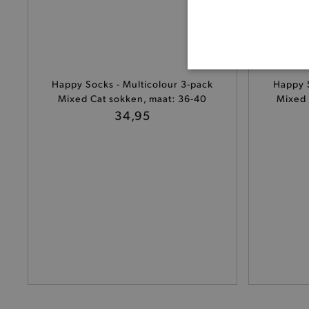
BASI
Happy Socks - Multicolour 3-pack
Happy S
Mixed Cat sokken, maat: 36-40
Mixed 
34,95
De strikt noodzakelijke coo
De analytische en functione
Naam
product-added-modal
selected-val
pickupStoreVal
pickupAddress