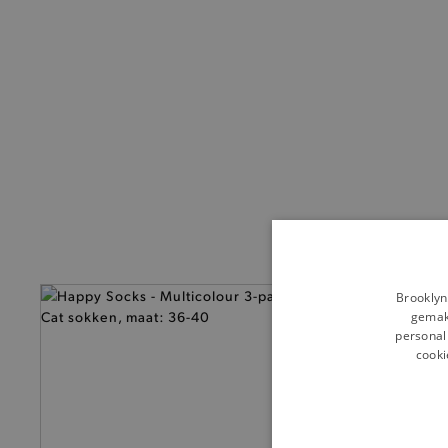
Brooklyn
gemakk
personali
cooki