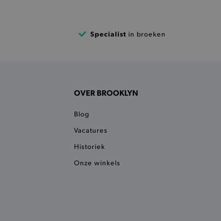
 een product te kunnen
Specialist
 onderscheid te maken
in broeken
gunstig voor de website, om
aken over het gebruik van
ervoor dat product
eüpdatet.
voudigt het opslaan van
OVER BROOKLYN
ller worden gebakken.
kkelijkt het opslaan in de
Blog
sneller laden en jouw
Vacatures
n je jouw website serveren
Historiek
okie ruikt welke server de
Onze winkels
ie detecteert wanneer de
 bezocht.
ele cookies om het
 Chat ID op te slaan en de
sters te onderscheiden.
kkelijkt het opslaan in de