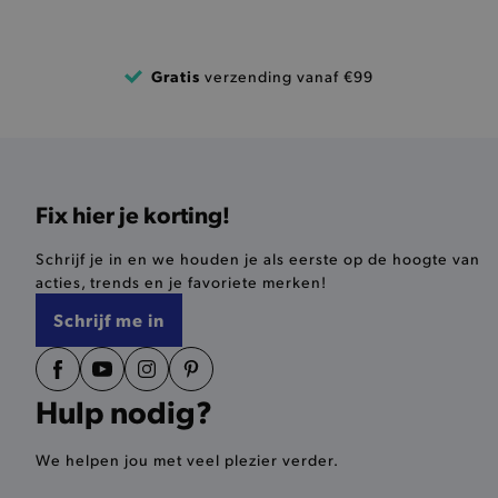
product-out-of-stock-mod
Google Privacy Poli
Gratis
verzending vanaf €99
__cf_bm
product_data_storage
mage-cache-sessid
Fix hier je korting!
mage-cache-storage-secti
Schrijf je in en we houden je als eerste op de hoogte van
invalidation
acties, trends en je favoriete merken!
AWSALBCORS
Schrijf me in
last_visited_store
Hulp nodig?
__zlcmid
We helpen jou met veel plezier verder.
mage-cache-storage