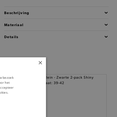
Beschrijving
Materiaal
Details
×
uw bezoek
oor het
‘Accepteer
okies.