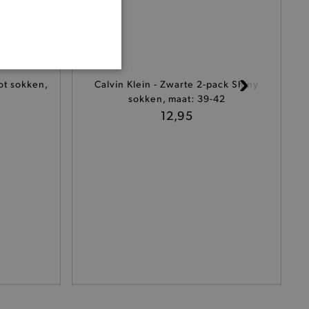
ONALITEIT
ot sokken,
Calvin Klein - Zwarte 2-pack Shiny
sokken, maat: 39-42
12,95
cte manier wordt verorberd.
 een product te kunnen
het je winkel van afhaling
t afrekenproces.
het je afhaaladres te
frekenproces.