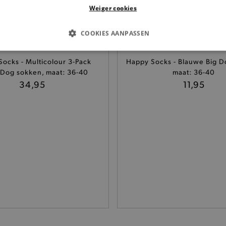
Weiger cookies
COOKIES AANPASSEN
S COOKIES
ANALYTISCHE
TARGETING
FUNCTI
ocks - Multicolour 3-Pack
Happy Socks - Blauwe Big D
Dog sokken, maat: 36-40
maat: 36-40
34,95
11,95
Basis cookies
Analytische
Targeting
Functionaliteit
kies verbeteren jouw smulervaring op de site en zorgen ervoor dat de site op een corre
le cookies vullen hun buikjes algemene bezoekersinformatie, maar niet jouw identiteit.
Provider
/
Domein
Vervaldatum
Omschrijving
.brooklyn.be
1 uur
Deze cookie is noodzakelijk om
selecteren.
.brooklyn.be
7 dagen
Selected shipping store
.brooklyn.be
7 dagen
Deze cookie is noodzakelijk om 
te kunnen selecteren tijdens he
.brooklyn.be
7 dagen
Deze cookie is noodzakelijk om 
kunnen selecteren tijdens het a