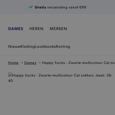
Ga naar de inhoud
Gratis
verzending vanaf €99
DAMES
HEREN
MERKEN
Nieuw
Kleding
Lookbooks
Korting
Home
Dames
Happy Socks - Zwarte-multicolour Cat s