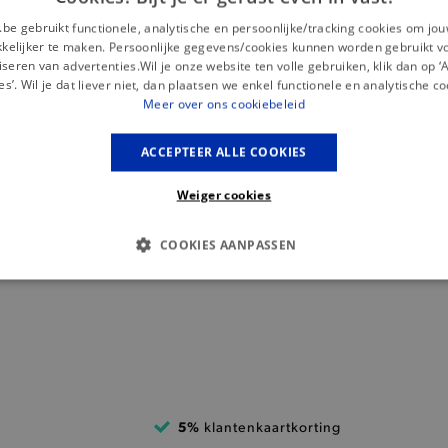
.be gebruikt functionele, analytische en persoonlijke/tracking cookies om jo
elijker te maken. Persoonlijke gegevens/cookies kunnen worden gebruikt v
seren van advertenties.Wil je onze website ten volle gebruiken, klik dan op 
es’. Wil je dat liever niet, dan plaatsen we enkel functionele en analytische co
Meer over ons cookiebeleid
Misschien is dit iets voor jou?
ACCEPTEER ALLE COOKIES
Weiger cookies
COOKIES AANPASSEN
S COOKIES
ANALYTISCHE
TARGETING
FUNCTI
Basis cookies
Analytische
Targeting
Functionaliteit
kies verbeteren jouw smulervaring op de site en zorgen ervoor dat de site op een corre
5%
klantenkaartkorting
le cookies vullen hun buikjes algemene bezoekersinformatie, maar niet jouw identiteit.