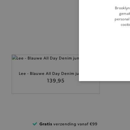
Brooklyn
gemakk
personali
cooki
Lee - Blauwe All Day Denim jumpsuit
139,95
BASI
De strikt noodzakelijke coo
Gratis
verzending vanaf €99
De analytische en functione