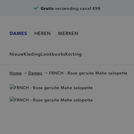
Ga naar de inhoud
Gratis
verzending vanaf €99
DAMES
HEREN
MERKEN
Nieuw
Kleding
Lookbooks
Korting
Home
Dames
FRNCH - Roze geruite Mahe salopette