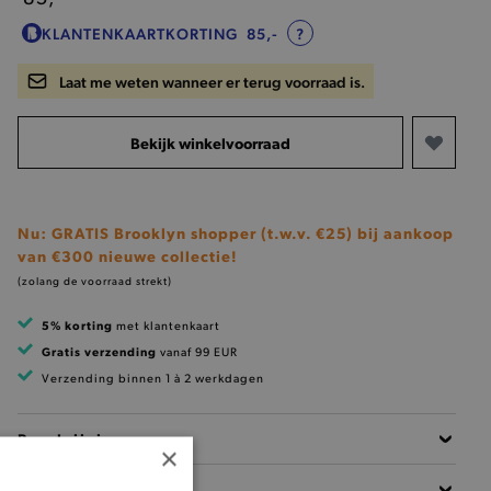
KLANTENKAARTKORTING
85,-
?
Laat me weten wanneer er terug voorraad is.
Bekijk winkelvoorraad
Nu: GRATIS Brooklyn shopper (t.w.v. €25) bij aankoop
van €300 nieuwe collectie!
(zolang de voorraad strekt)
5% korting
met klantenkaart
Gratis verzending
vanaf 99 EUR
Verzending binnen 1 à 2 werkdagen
Beschrijving
×
Materiaal