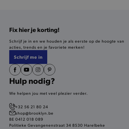
Naam
product-added-modal
selected-val
Fix hier je korting!
pickupStoreVal
Schrijf je in en we houden je als eerste op de hoogte van
pickupAddress
acties, trends en je favoriete merken!
Schrijf me in
product-out-of-stock-mod
Google Privacy Poli
__cf_bm
Hulp nodig?
product_data_storage
We helpen jou met veel plezier verder.
mage-cache-sessid
+32 56 21 80 24
shop@brooklyn.be
mage-cache-storage-secti
BE 0412 018 089
invalidation
Politieke Gevangenenstraat 34 8530 Harelbeke