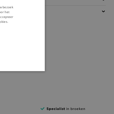
uw bezoek
Details
oor het
‘Accepteer
okies.
ONALITEIT
cte manier wordt verorberd.
Specialist
in broeken