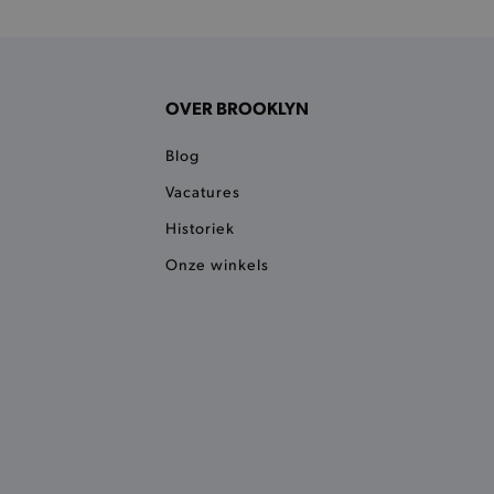
 een product te kunnen
OVER BROOKLYN
het je winkel van afhaling
t afrekenproces.
Blog
het je afhaaladres te
Vacatures
frekenproces.
 een product te kunnen
Historiek
Onze winkels
 onderscheid te maken
gunstig voor de website, om
aken over het gebruik van
ervoor dat product
eüpdatet.
voudigt het opslaan van
ller worden gebakken.
kkelijkt het opslaan in de
sneller laden en jouw