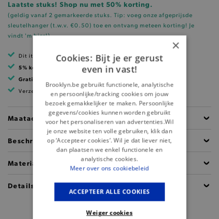
Laatste stuks! Shop nu met 50% korting.
(geldig vanaf 2 gemarkeerde stuks. Tip: voeg onze
afgeprijsde
sleutelhanger (t.w.v. €0.50)
toe en ontvang meteen korting!
Je
vindt 'm hier!
)
×
Cookies: Bijt je er gerust
Dit item is betaalbaar met Ecocheques
even in vast!
5% korting
met klantenkaart
Gratis verzending
vanaf 99 EUR
Brooklyn.be gebruikt functionele, analytische
Verzending binnen 1 à 2 werkdagen
en persoonlijke/tracking cookies om jouw
bezoek gemakkelijker te maken. Persoonlijke
gegevens/cookies kunnen worden gebruikt
Maatadvies
voor het personaliseren van advertenties.Wil
je onze website ten volle gebruiken, klik dan
Beschrijving
op ‘Accepteer cookies’. Wil je dat liever niet,
dan plaatsen we enkel functionele en
analytische cookies.
Materiaal
Meer over ons cookiebeleid
Details
ACCEPTEER ALLE COOKIES
Weiger cookies