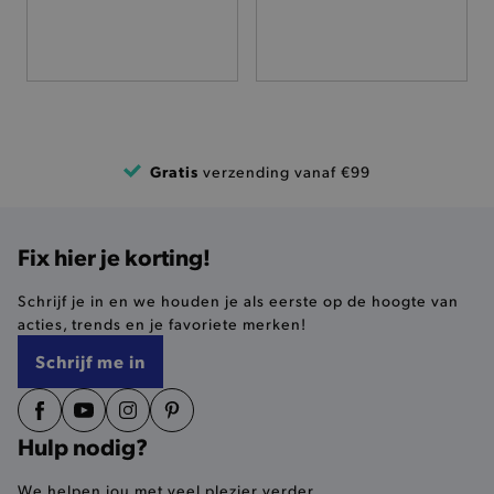
niet jouw identiteit.
Naam
Provider
/
Domein
product-added-modal
.brooklyn.be
Gratis
verzending vanaf €99
selected-val
.brooklyn.be
pickupStoreVal
.brooklyn.be
Fix hier je korting!
Schrijf je in en we houden je als eerste op de hoogte van
acties, trends en je favoriete merken!
Schrijf me in
pickupAddress
.brooklyn.be
Google Privacy Policy
Hulp nodig?
product-out-of-stock-modal
.brooklyn.be
We helpen jou met veel plezier verder.