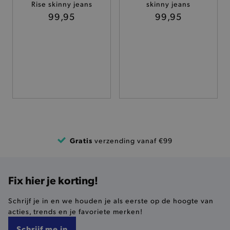
Rise skinny jeans
skinny jeans
TARGETING
99,95
99,95
FUNCTIONALITEIT
Basis cookies
Analytische
Targeting
Functionaliteit
De strikt noodzakelijke cookies verbeteren jouw
smulervaring op de site en zorgen ervoor dat de
site op een correcte manier wordt verorberd. De
analytische en functionele cookies vullen hun
Gratis
verzending vanaf €99
buikjes algemene bezoekersinformatie, maar
niet jouw identiteit.
Naam
Provider
/
Domein
Fix hier je korting!
product-added-modal
.brooklyn.be
Schrijf je in en we houden je als eerste op de hoogte van
acties, trends en je favoriete merken!
selected-val
.brooklyn.be
Schrijf me in