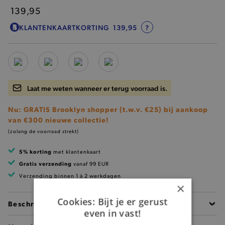
139,95
KLANTENKAARTKORTING
139,95
?
Laat me weten wanneer er terug voorraad is.
Nu: GRATIS Brooklyn shopper (t.w.v. €25) bij aankoop
van €300 nieuwe collectie!
(zolang de voorraad strekt)
5% korting
met klantenkaart
Gratis verzending
vanaf 99 EUR
Verzending binnen 1 à 2 werkdagen
×
Cookies: Bijt je er gerust
Beschrijving
even in vast!