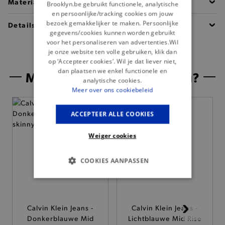
Materiaal
Brooklyn.be gebruikt functionele, analytische
en persoonlijke/tracking cookies om jouw
bezoek gemakkelijker te maken. Persoonlijke
Details
gegevens/cookies kunnen worden gebruikt
voor het personaliseren van advertenties.Wil
je onze website ten volle gebruiken, klik dan
op ‘Accepteer cookies’. Wil je dat liever niet,
dan plaatsen we enkel functionele en
Misschien is dit iets voor jou?
analytische cookies.
Meer over ons cookiebeleid
ACCEPTEER ALLE COOKIES
Weiger cookies
COOKIES AANPASSEN
BASIS COOKIES
ANALYTISCHE
Calvin Klein Jeans -
Calvin Klein Jeans -
Donkerblauwe Mid
Lichtblauwe Mid Rise