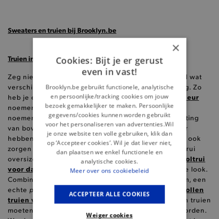
Sweaters en truien bij Brooklyn.be
×
Truien in verschillende modellen
Cookies: Bijt je er gerust
even in vast!
Zeg niet zomaar tegen alles een trui. Er bestaan heel wat
verschillende modellen, met elk hun eigen benaming. Zo
Brooklyn.be gebruikt functionele, analytische
en persoonlijke/tracking cookies om jouw
debardeur
heb je een trui zonder mouwen, wat we een
bezoek gemakkelijker te maken. Persoonlijke
noemen. Een open trui zonder knopen en dergelijke
gegevens/cookies kunnen worden gebruikt
bernadette
noemen we een
. Een trui met knoopsluiting
voor het personaliseren van advertenties.Wil
cardigan
van boven tot onder is dan een
. Voor ieder
je onze website ten volle gebruiken, klik dan
hebben we wel iets in ons truiengamma. Dit kan dan ook
op ‘Accepteer cookies’. Wil je dat liever niet,
zorgen voor heel wat verschillende looks. Je kan je trui
dan plaatsen we enkel functionele en
coltrui
oversized dragen voor de ultieme casual look. Een
analytische cookies.
voor dames
kan dan weer zorgen voor een chiquere look.
Meer over ons cookiebeleid
blazer voor dames
Combineer deze met een
en bam, een
powerwoman
wollen
echte
! Draag je graag lekker warme
ACCEPTEER ALLE COOKIES
truien voor dames
? Gelijk geven we je! Maar wollen truien
moeten met de nodige voorzichtigheid gewassen worden.
Weiger cookies