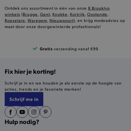
buikjes algemene bezoekersinformatie, maar
niet jouw identiteit.
Ontdek ons assortiment in één van onze
8 Brooklyn
Naam
Provider
/
Domein
winkels
(
Brugge
,
Gent
,
Knokke
,
Kortrijk
,
Oostende
,
Roeselare
,
Waregem
,
Nieuwpoort
), en krijg modeadvies op
product-added-modal
.brooklyn.be
maat door onze doorgewinterde profashionals!
selected-val
.brooklyn.be
Gratis
verzending vanaf €99
pickupStoreVal
.brooklyn.be
Fix hier je korting!
Schrijf je in en we houden je als eerste op de hoogte van
acties, trends en je favoriete merken!
pickupAddress
.brooklyn.be
Schrijf me in
Google Privacy Policy
Hulp nodig?
product-out-of-stock-modal
.brooklyn.be