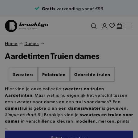
Ga naar de inhoud
Gratis
verzending vanaf €99
Home
Dames
Aardetinten Truien dames
Sweaters
Polotruien
Gebreide truien
sweaters en truien
Hier vind je onze collectie
Aardetinten
. Maar wat is nu eigenlijk het verschil tussen
een sweater voor dames en een trui voor dames? Een
damestrui
damessweater
is gebreid en een
is geweven.
Simple as that!
sweaters en truien voor
Bij Brooklyn vind je
dames
in verschillende kleuren, modellen, merken, prints,
…