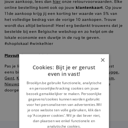
jouw aankoop, lees dan
hier
onze retourvoorwaarden. Elke
klantenkaart
online bestelling komt ook op jouw
. Op jouw
11de aankoop krijg jij een korting ter waarde van 5% van
het volledige bedrag van de vorige 10 aankopen. Trouw
wordt dus altijd beloond! Heel erg bedankt trouwens dat je
bestelde bij een Belgische webshop en zo helpt om de
lokale economie een duwtje in de rug te geven.
#shoplokaal #winkelhier
Playsuits in onze winkels
×
Pas je liever je kleren voor je ze koopt, kom dan gerust
Cookies: Bijt je er gerust
eens binnen in één van onze
8 Brooklyn winkels
(
Brugge
,
even in vast!
Gent
,
Knokke
,
Kortrijk
,
Oostende
,
Roeselare
,
Waregem
,
Brooklyn.be gebruikt functionele, analytische
Nieuwpoort
), en krijg modeadvies op maat door onze
en persoonlijke/tracking cookies om jouw
doorgewinterde profashionals!
bezoek gemakkelijker te maken. Persoonlijke
gegevens/cookies kunnen worden gebruikt
voor het personaliseren van advertenties.Wil
je onze website ten volle gebruiken, klik dan
Gratis
verzending vanaf €99
op ‘Accepteer cookies’. Wil je dat liever niet,
dan plaatsen we enkel functionele en
analytische cookies.