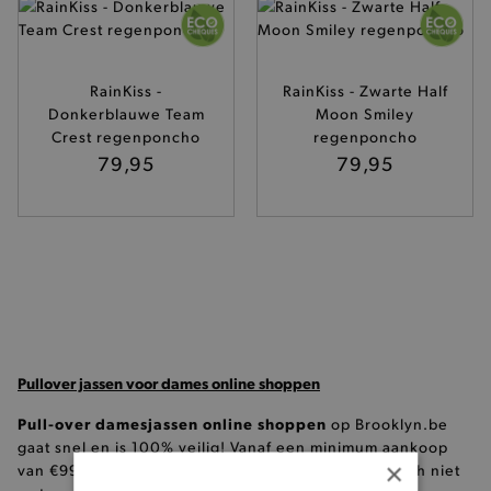
RainKiss -
RainKiss - Zwarte Half
Donkerblauwe Team
Moon Smiley
Crest regenponcho
regenponcho
79,95
79,95
Pullover jassen voor dames online shoppen
Pull-over damesjassen online shoppen
op Brooklyn.be
gaat snel en is 100% veilig! Vanaf een minimum aankoop
×
gratis verzending
van €99 geniet je van
. Ben je toch niet