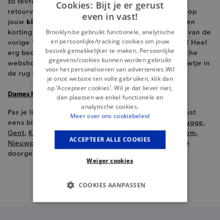
zo tevreden over jouw aankoop, lees dan
hier
onze
Cookies: Bijt je er gerust
retourvoorwaarden. Elke online bestelling komt ook op
even in vast!
klantenkaart
jouw
. Op jouw 11de aankoop krijg jij een
korting ter waarde van 5% van het volledige bedrag van de
Brooklyn.be gebruikt functionele, analytische
en persoonlijke/tracking cookies om jouw
vorige 10 aankopen. Trouw wordt dus altijd beloond! Heel
bezoek gemakkelijker te maken. Persoonlijke
erg bedankt trouwens dat je bestelde bij een Belgische
gegevens/cookies kunnen worden gebruikt
webshop en zo helpt om de lokale economie een duwtje in
voor het personaliseren van advertenties.Wil
de rug te geven. #shoplokaal #winkelhier
je onze website ten volle gebruiken, klik dan
op ‘Accepteer cookies’. Wil je dat liever niet,
Dames Pullover jassen in onze winkels
dan plaatsen we enkel functionele en
analytische cookies.
Pas je liever je kleren voor je ze koopt, kom dan gerust
Meer over ons cookiebeleid
eens binnen in één van onze
8 Brooklyn winkels
(
Brugge
,
Gent
,
Knokke
,
Kortrijk
,
Oostende
,
Roeselare
,
Waregem
,
ACCEPTEER ALLE COOKIES
Nieuwpoort
), en krijg modeadvies op maat door onze
doorgewinterde profashionals!
Weiger cookies
COOKIES AANPASSEN
Gratis
verzending vanaf €99
BASIS COOKIES