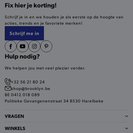
Fix hier je korting!
ANALYTISCHE
Schrijf je in en we houden je als eerste op de hoogte van
TARGETING
acties, trends en je favoriete merken!
Schrijf me in
FUNCTIONALITEIT
Hulp nodig?
Basis cookies
Analytische
Targeting
We helpen jou met veel plezier verder.
Functionaliteit
De strikt noodzakelijke cookies verbeteren jouw
+32 56 21 80 24
smulervaring op de site en zorgen ervoor dat de
shop@brooklyn.be
site op een correcte manier wordt verorberd. De
BE 0412 018 089
analytische en functionele cookies vullen hun
buikjes algemene bezoekersinformatie, maar
Politieke Gevangenenstraat 34 8530 Harelbeke
niet jouw identiteit.
Naam
Provider
/
Domein
VRAGEN
product-added-modal
.brooklyn.be
WINKELS