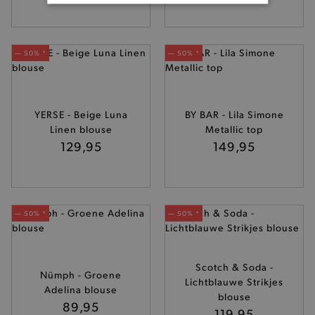
BASIS COOKIES
ANALYTISCHE
— 50% *
— 50% *
TARGETING
FUNCTIONALITEIT
YERSE - Beige Luna
BY BAR - Lila Simone
Linen blouse
Metallic top
129,95
149,95
Basis cookies
Analytische
Targeting
Functionaliteit
— 50% *
— 50% *
De strikt noodzakelijke cookies verbeteren jouw
smulervaring op de site en zorgen ervoor dat de
site op een correcte manier wordt verorberd. De
analytische en functionele cookies vullen hun
buikjes algemene bezoekersinformatie, maar
Scotch & Soda -
Nümph - Groene
niet jouw identiteit.
Lichtblauwe Strikjes
Adelina blouse
blouse
Naam
Provider
/
Domein
89,95
119,95