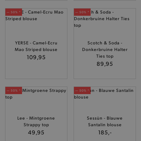
— 50% *
— 50% *
YERSE - Camel-Ecru
Scotch & Soda -
Mao Striped blouse
Donkerbruine Halter
109,95
Ties top
89,95
— 50% *
— 50% *
Lee - Mintgroene
Sessùn - Blauwe
Strappy top
Santalin blouse
49,95
185,-