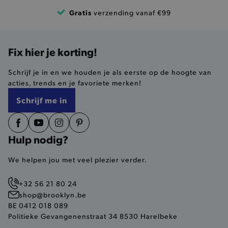
Gratis
verzending vanaf €99
Fix hier je korting!
mage-cache-storage
Adobe Inc.
www.brooklyn.be
Schrijf je in en we houden je als eerste op de hoogte van
acties, trends en je favoriete merken!
Schrijf me in
recently_compared_product
Adobe Inc.
Hulp nodig?
www.brooklyn.be
We helpen jou met veel plezier verder.
mage-messages
Adobe Inc.
+32 56 21 80 24
www.brooklyn.be
shop@brooklyn.be
BE 0412 018 089
Politieke Gevangenenstraat 34 8530 Harelbeke
CookieScriptConsent
CookieScript
www.brooklyn.be