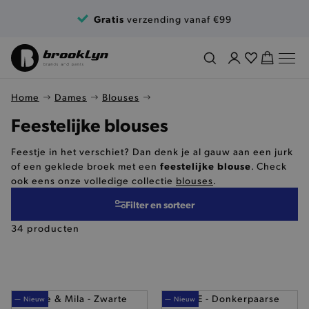
Ga naar de inhoud
Gratis
verzending vanaf €99
Home
Dames
Blouses
Feestelijke blouses
Feestje in het verschiet? Dan denk je al gauw aan een jurk
feestelijke blouse
of een geklede broek met een
. Check
ook eens onze volledige collectie
blouses
.
Filter en sorteer
34 producten
— Nieuw
— Nieuw