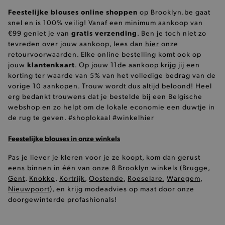
Feestelijke blouses online shoppen
op Brooklyn.be gaat
snel en is 100% veilig! Vanaf een minimum aankoop van
gratis verzending
€99 geniet je van
. Ben je toch niet zo
tevreden over jouw aankoop, lees dan
hier
onze
retourvoorwaarden. Elke online bestelling komt ook op
AWSALBCORS
Amazon.com Inc.
klantenkaart
widget-
jouw
. Op jouw 11de aankoop krijg jij een
mediator.zopim.com
korting ter waarde van 5% van het volledige bedrag van de
vorige 10 aankopen. Trouw wordt dus altijd beloond! Heel
erg bedankt trouwens dat je bestelde bij een Belgische
webshop en zo helpt om de lokale economie een duwtje in
de rug te geven. #shoplokaal #winkelhier
Feestelijke blouses in onze winkels
last_visited_store
.www.brooklyn.be
Pas je liever je kleren voor je ze koopt, kom dan gerust
eens binnen in één van onze
8 Brooklyn winkels
(
Brugge
,
Gent
,
Knokke
,
Kortrijk
,
Oostende
,
Roeselare
,
Waregem
,
Nieuwpoort
), en krijg modeadvies op maat door onze
__zlcmid
Zendesk Inc.
doorgewinterde profashionals!
.brooklyn.be