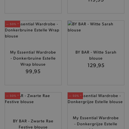
product-added-modal
.brooklyn.be
— 50% *
selected-val
.brooklyn.be
pickupStoreVal
.brooklyn.be
My Essential Wardrobe
BY BAR - Witte Sarah
- Donkerbruine Estelle
blouse
Wrap blouse
129,95
99,95
pickupAddress
.brooklyn.be
Google Privacy Policy
— 50% *
— 50% *
product-out-of-stock-modal
.brooklyn.be
My Essential Wardrobe
BY BAR - Zwarte Rae
- Donkergrijze Estelle
Festive blouse