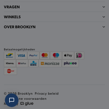
VRAGEN
WINKELS
OVER BROOKLYN
recently_compared_product_previous
Adobe Inc.
www.brooklyn.be
Betaalmogelijkheden
form_key
Adobe Inc.
.www.brooklyn.be
© 2026 Brooklyn
Privacy beleid
recently_viewed_product
Adobe Inc.
www.brooklyn.be
Algemene voorwaarden
Made by