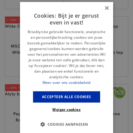
×
Cookies: Bijt je er gerust
— 50% *
— 50% *
even in vast!
Brooklyn.be gebruikt functionele, analytische
en persoonlijke/tracking cookies om jouw
bezoek gemakkelijker te maken. Persoonlijke
MSCH COPENHAGEN -
Grace & Mila -
gegevens/cookies kunnen worden gebruikt
Witte Orkidea blouse
Donkerblauwe Valo top
voor het personaliseren van advertenties.Wil
79,95
49,-
je onze website ten volle gebruiken, klik dan
op ‘Accepteer cookies’. Wil je dat liever niet,
dan plaatsen we enkel functionele en
analytische cookies.
Meer over ons cookiebeleid
— 50% *
— 50% *
ACCEPTEER ALLE COOKIES
Weiger cookies
Pepe Jeans London -
SkunkFunk - Groene
Roze Atyty blouse
Doltza blouse
COOKIES AANPASSEN
79,95
89,95