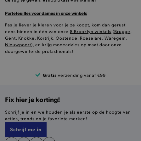
FUNCTIONALITEIT
Portefeuilles voor dames in onze winkels
Pas je liever je kleren voor je ze koopt, kom dan gerust
eens binnen in één van onze
8 Brooklyn winkels
(
Brugge
,
Gent
,
Knokke
,
Kortrijk
,
Oostende
,
Roeselare
,
Waregem
,
Basis cookies
Analytische
Targeting
Nieuwpoort
), en krijg modeadvies op maat door onze
Functionaliteit
doorgewinterde profashionals!
De strikt noodzakelijke cookies verbeteren jouw
smulervaring op de site en zorgen ervoor dat de
site op een correcte manier wordt verorberd. De
Gratis
verzending vanaf €99
analytische en functionele cookies vullen hun
buikjes algemene bezoekersinformatie, maar
niet jouw identiteit.
Naam
Provider
/
Domein
Fix hier je korting!
product-added-modal
.brooklyn.be
Schrijf je in en we houden je als eerste op de hoogte van
acties, trends en je favoriete merken!
Schrijf me in
selected-val
.brooklyn.be