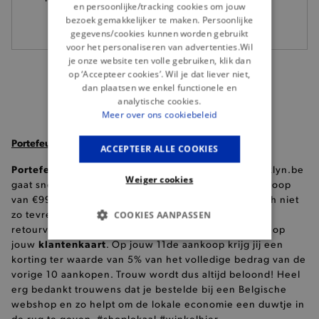
55,-
en persoonlijke/tracking cookies om jouw
55,-
bezoek gemakkelijker te maken. Persoonlijke
gegevens/cookies kunnen worden gebruikt
voor het personaliseren van advertenties.Wil
je onze website ten volle gebruiken, klik dan
op ‘Accepteer cookies’. Wil je dat liever niet,
dan plaatsen we enkel functionele en
analytische cookies.
Meer over ons cookiebeleid
Portefeuilles voor dames online shoppen
ACCEPTEER ALLE COOKIES
Portefeuilles voor dames online shoppen
op Brooklyn.be
Weiger cookies
gaat snel en is 100% veilig! Vanaf een minimum aankoop
gratis verzending
van €99 geniet je van
. Ben je toch niet
zo tevreden over jouw aankoop, lees dan
hier
onze
COOKIES AANPASSEN
retourvoorwaarden. Elke online bestelling komt ook op
klantenkaart
jouw
. Op jouw 11de aankoop krijg jij een
BASIS COOKIES
korting ter waarde van 5% van het volledige bedrag van de
vorige 10 aankopen. Trouw wordt dus altijd beloond! Heel
ANALYTISCHE
erg bedankt trouwens dat je bestelde bij een Belgische
webshop en zo helpt om de lokale economie een duwtje in
TARGETING
de rug te geven. #shoplokaal #winkelhier