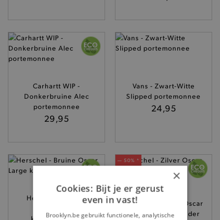
Carhartt WIP -
Vans - Zwart-Witte
Donkerbruine Alec
Slipped portemonnee
portemonnee
24,95
29,95
— 50% *
×
Cookies: Bijt je er gerust
Herschel - Bruine
even in vast!
Herschel - Zilver Oscar
Oscar Large
Large kaartenhouder
Brooklyn.be gebruikt functionele, analytische
kaartenhouder