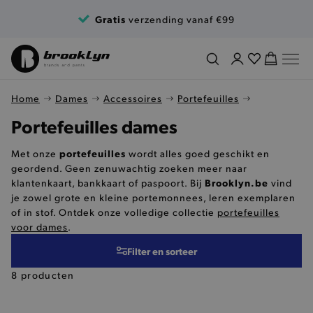
Ga naar de inhoud
Gratis
verzending vanaf €99
Home
Dames
Accessoires
Portefeuilles
Portefeuilles dames
portefeuilles
Met onze
wordt alles goed geschikt en
geordend. Geen zenuwachtig zoeken meer naar
Brooklyn.be
klantenkaart, bankkaart of paspoort. Bij
vind
je zowel grote en kleine portemonnees, leren exemplaren
of in stof. Ontdek onze volledige collectie
portefeuilles
voor dames
.
Filter en sorteer
8 producten