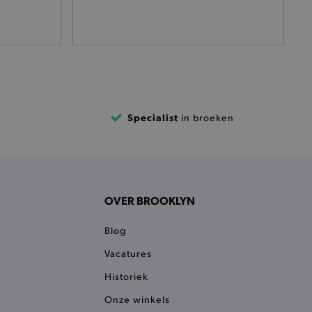
t afrekenproces.
het je afhaaladres te
frekenproces.
 een product te kunnen
 onderscheid te maken
gunstig voor de website, om
aken over het gebruik van
Specialist
in broeken
ervoor dat product
eüpdatet.
voudigt het opslaan van
ller worden gebakken.
kkelijkt het opslaan in de
OVER BROOKLYN
sneller laden en jouw
Blog
n je jouw website serveren
okie ruikt welke server de
Vacatures
ie detecteert wanneer de
Historiek
 bezocht.
Onze winkels
ele cookies om het