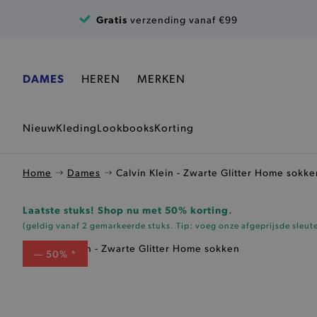
Ga naar de inhoud
Gratis
verzending vanaf €99
DAMES
HEREN
MERKEN
Nieuw
Kleding
Lookbooks
Korting
Home
Dames
Calvin Klein - Zwarte Glitter Home sokke
Laatste stuks! Shop nu met 50% korting.
(geldig vanaf 2 gemarkeerde stuks. Tip: voeg onze
afgeprijsde sleut
— 50% *