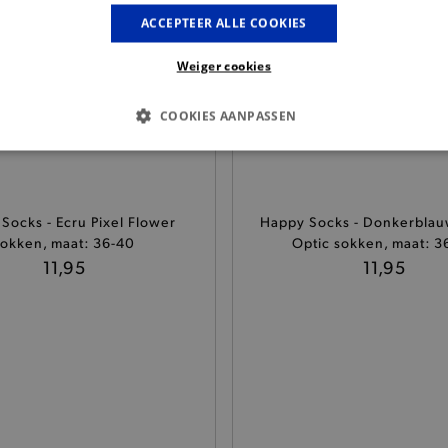
ACCEPTEER ALLE COOKIES
Weiger cookies
COOKIES AANPASSEN
S COOKIES
ANALYTISCHE
TARGETING
FUNCTI
Socks - Ecru Pixel Flower
Happy Socks - Donkerblauw
sokken, maat: 36-40
Optic sokken, maat: 3
Basis cookies
Analytische
Targeting
Functionaliteit
11,95
11,95
kies verbeteren jouw smulervaring op de site en zorgen ervoor dat de site op een corre
le cookies vullen hun buikjes algemene bezoekersinformatie, maar niet jouw identiteit.
Provider
/
Domein
Vervaldatum
Omschrijving
.brooklyn.be
1 uur
Deze cookie is noodzakelijk om
selecteren.
.brooklyn.be
7 dagen
Selected shipping store
.brooklyn.be
7 dagen
Deze cookie is noodzakelijk om 