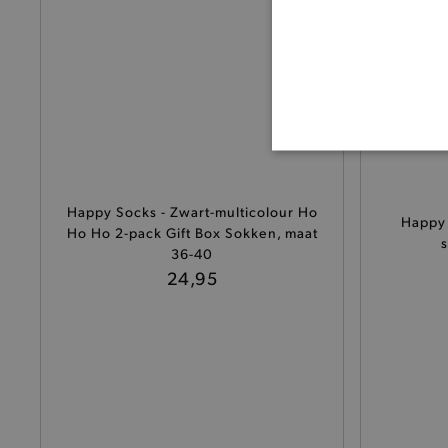
BASI
Happy Socks - Zwart-multicolour Ho
Happy 
Ho Ho 2-pack Gift Box Sokken, maat
36-40
24,95
De strikt noodzakelijke coo
De analytische en functione
Naam
product-added-modal
selected-val
pickupStoreVal