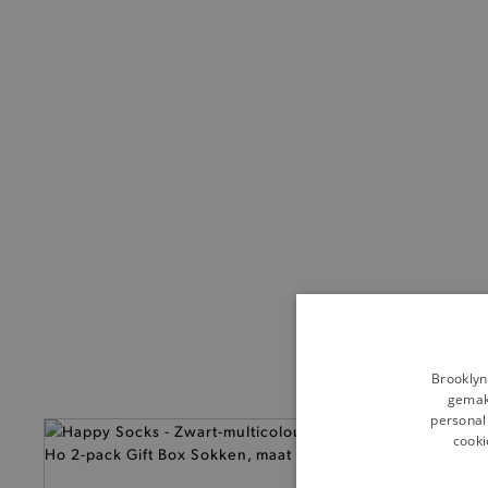
Brooklyn
gemakk
personali
— Nieuw
cooki