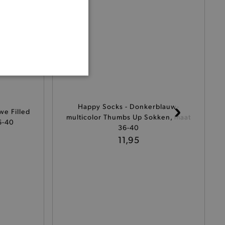
ONALITEIT
Happy Socks - Donkerblauw-
e Filled
multicolor Thumbs Up Sokken, maat
6-40
36-40
11,95
cte manier wordt verorberd.
 een product te kunnen
het je winkel van afhaling