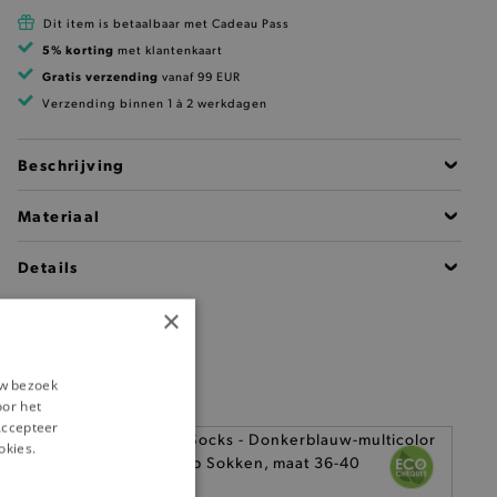
Dit item is betaalbaar met Cadeau Pass
5% korting
met klantenkaart
Gratis verzending
vanaf 99 EUR
Verzending binnen 1 à 2 werkdagen
Beschrijving
Materiaal
Details
×
uw bezoek
oor het
‘Accepteer
okies.