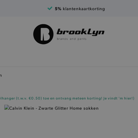
5%
klantenkaartkorting
n
elhanger (t.w.v. €0.50)
toe en ontvang meteen korting!
Je vindt 'm hier!
)