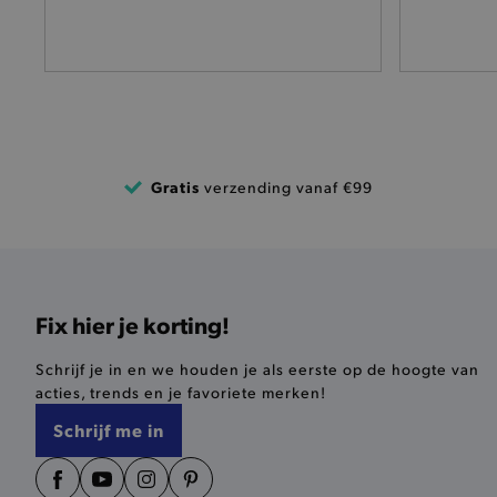
pickupAddress
product-out-of-stock-mod
Google Privacy Poli
__cf_bm
Gratis
verzending vanaf €99
product_data_storage
mage-cache-sessid
mage-cache-storage-secti
Fix hier je korting!
invalidation
Schrijf je in en we houden je als eerste op de hoogte van
AWSALBCORS
acties, trends en je favoriete merken!
Schrijf me in
last_visited_store
__zlcmid