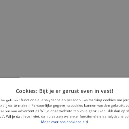
Cookies: Bijt je er gerust even in vast!
Misschien is dit iets voor jou?
.be gebruikt functionele, analytische en persoonlijke/tracking cookies om jo
elijker te maken. Persoonlijke gegevens/cookies kunnen worden gebruikt v
seren van advertenties.Wil je onze website ten volle gebruiken, klik dan op 
es’. Wil je dat liever niet, dan plaatsen we enkel functionele en analytische co
Meer over ons cookiebeleid